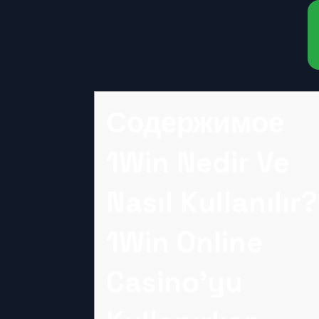
Содержимое
1Win Nedir Ve
Nasıl Kullanılır?
1Win Online
Casino’yu