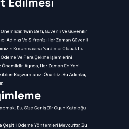
t Edilmesi
nemlidir. 1win Beti, Güvenli Ve Güvenilir
nıcı Adınızı Ve Şifrenizi Her Zaman Güvenli
ancınızın Korunmasına Yardımcı Olacaktır.
. Ödeme Ve Para Çekme Işlemlerini
 Önemlidir. Ayrıca, Her Zaman En Yeni
ibine Başvurmanızı Öneririz. Bu Adımlar,
r.
yimleme
 Yapmak. Bu, Size Geniş Bir Oyun Kataloğu
da Çeşitli Ödeme Yöntemleri Mevcuttır, Bu