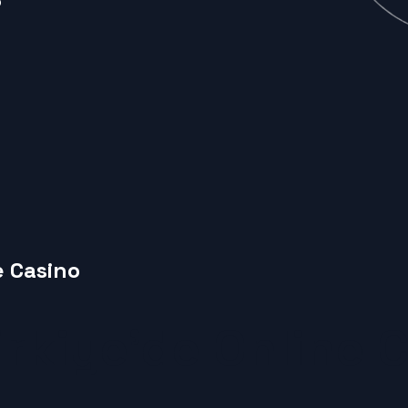
e Casino
ürkiye’de Online 