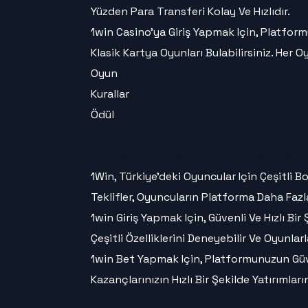
Yüzden Para Transferi Kolay Ve Hızlıdır.
1win Casino’ya Giriş Yapmak Için, Platform
Klasik Kartya Oyunları Bulabilirsiniz. Her Oy
Oyun
Kurallar
Ödül
Slot
Ödül Almak Için Belirli Simgeleri
Oyunları
Kombinasyon Olarak Elde Etmelisi
1Win, Türkiye’deki Oyuncular Için Çeşitli B
Teklifler, Oyuncuların Platforma Daha Fazl
1win Giriş Yapmak Için, Güvenli Ve Hızlı 
Çeşitli Özelliklerini Deneyebilir Ve Oyunlarla 
1win Bet Yapmak Için, Platformunuzun Güven
Kazançlarınızın Hızlı Bir Şekilde Yatırımlar