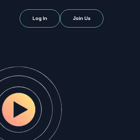
Log In
Join Us