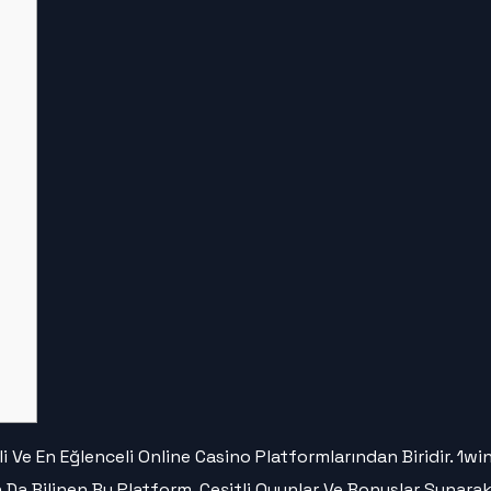
li Ve En Eğlenceli Online Casino Platformlarından Biridir. 1w
Da Bilinen Bu Platform, Çeşitli Oyunlar Ve Bonuslar Sunarak