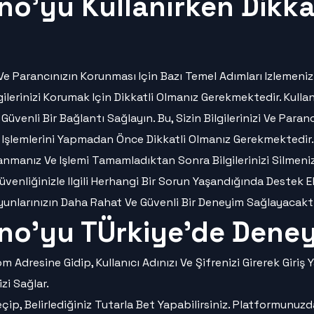
no’yu Kullanırken Dikka
e Parancınızın Korunması Için Bazı Temel Adımları Izlemeniz Ö
lgilerinizi Korumak Için Dikkatli Olmanız Gerekmektedir. Kulla
 Güvenli Bir Bağlantı Sağlayın. Bu, Sizin Bilgilerinizi Ve Par
ık Işlemlerini Yapmadan Önce Dikkatli Olmanız Gerekmektedir
nmanız Ve Işlemi Tamamladıktan Sonra Bilgilerinizi Silmeniz
enliğinizle Ilgili Herhangi Bir Sorun Yaşandığında Destek Ek
Oyunlarınızın Daha Rahat Ve Güvenli Bir Deneyim Sağlayacaktı
ino’yu TÜrkiye’de Dene
m Adresine Gidip, Kullanıcı Adınızı Ve Şifrenizi Girerek Giriş
zi Sağlar.
çip, Belirlediğiniz Tutarla Bet Yapabilirsiniz. Platformunuz