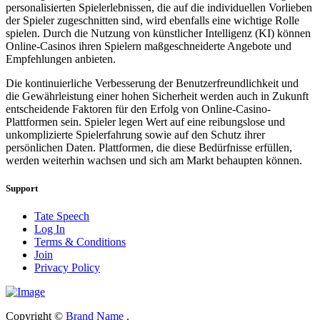
personalisierten Spielerlebnissen, die auf die individuellen Vorlieben
der Spieler zugeschnitten sind, wird ebenfalls eine wichtige Rolle
spielen. Durch die Nutzung von künstlicher Intelligenz (KI) können
Online-Casinos ihren Spielern maßgeschneiderte Angebote und
Empfehlungen anbieten.
Die kontinuierliche Verbesserung der Benutzerfreundlichkeit und
die Gewährleistung einer hohen Sicherheit werden auch in Zukunft
entscheidende Faktoren für den Erfolg von Online-Casino-
Plattformen sein. Spieler legen Wert auf eine reibungslose und
unkomplizierte Spielerfahrung sowie auf den Schutz ihrer
persönlichen Daten. Plattformen, die diese Bedürfnisse erfüllen,
werden weiterhin wachsen und sich am Markt behaupten können.
Support
Tate Speech
Log In
Terms & Conditions
Join
Privacy Policy
Copyright ©
Brand Name
.