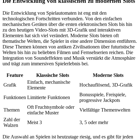
Die Entwicklung von klassischen zu modernen Slots
Die Entwicklung von Spielautomaten ist eng mit den
technologischen Fortschritten verbunden. Von den einfachen
mechanischen Geräten über die ersten elektronischen Slots bis hin
zu den heutigen Video-Slots mit 3D-Grafik und interaktiven
Elementen hat sich viel verändert. Moderne Slots bieten oft
thematische Welten, die Spieler in eine andere Dimension entführen.
Diese Themen können von antiken Zivilisationen über futuristische
Welten bis hin zu beliebten Filmen und Fernsehserien reichen. Die
Integration von Soundeffekten und Musik verstärkt die Atmosphäre
und trägt zum immersiven Spielerlebnis bei.
Feature
Klassische Slots
Moderne Slots
Einfach, mechanische
Grafik
Hochauflösend, 3D-Grafik
Elemente
Bonusspiele, Freispiele,
Funktionen
Limitierte Funktionen
progressive Jackpots
Oft Fruchtsymbole oder
Themen
Vielfältige Themenwelten
einfache Muster
Zahl der
Meist 3
3, 5 oder mehr
Walzen
Die Auswahl an Spielen ist heutzutage riesig, und es gibt für jeden