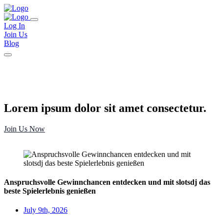
Log In
Join Us
Blog
Lorem ipsum dolor sit amet consectetur.
Join Us Now
Anspruchsvolle Gewinnchancen entdecken und mit slotsdj das
beste Spielerlebnis genießen
July 9th, 2026