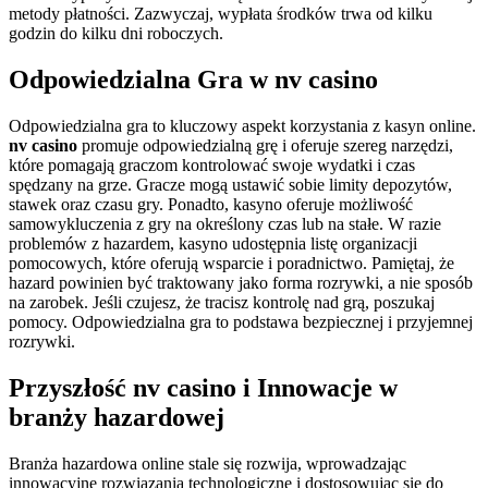
metody płatności. Zazwyczaj, wypłata środków trwa od kilku
godzin do kilku dni roboczych.
Odpowiedzialna Gra w nv casino
Odpowiedzialna gra to kluczowy aspekt korzystania z kasyn online.
nv casino
promuje odpowiedzialną grę i oferuje szereg narzędzi,
które pomagają graczom kontrolować swoje wydatki i czas
spędzany na grze. Gracze mogą ustawić sobie limity depozytów,
stawek oraz czasu gry. Ponadto, kasyno oferuje możliwość
samowykluczenia z gry na określony czas lub na stałe. W razie
problemów z hazardem, kasyno udostępnia listę organizacji
pomocowych, które oferują wsparcie i poradnictwo. Pamiętaj, że
hazard powinien być traktowany jako forma rozrywki, a nie sposób
na zarobek. Jeśli czujesz, że tracisz kontrolę nad grą, poszukaj
pomocy. Odpowiedzialna gra to podstawa bezpiecznej i przyjemnej
rozrywki.
Przyszłość nv casino i Innowacje w
branży hazardowej
Branża hazardowa online stale się rozwija, wprowadzając
innowacyjne rozwiązania technologiczne i dostosowując się do