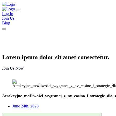
Log In
Join Us
Blog
Lorem ipsum dolor sit amet consectetur.
Join Us Now
Atrakcyjne_możliwości_wygranej_z_nv_casino_i_strategie_dla_s
June 24th, 2026