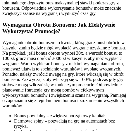
minimalnego depozytu oraz maksymalnej stawki podczas gry z
bonusem. Odpowiednie wykorzystanie bonusów może znacznie
zwiększyć szanse na wygraną i wydłużyć czas gry.
Wymagania Obrotu Bonusem: Jak Efektywnie
Wykorzystać Promocje?
Wymaganie obrotu bonusem to kwota, którą gracz musi obrócić w
kasynie, zanim będzie mógł wypłacić wygrane uzyskane z bonusu.
Na przykład, jeśli bonus obrotu wynosi 30x, a wartość bonusu to
100 zł, gracz musi obrócić 3000 zł w kasynie, aby móc wypłacić
wygrane. Warto wybierać bonusy z niskimi wymaganiami obrotu,
ponieważ ułatwia to spełnienie warunków i wypłatę wygranych.
Ponadto, należy zwrócić uwagę na gry, które wliczają się w obrót
bonusem. Zazwyczaj sloty wliczają się w 100%, podczas gdy gry
stołowe mogą wliczać się w mniejszym procencie. Odpowiednie
planowanie i strategia gry mogą pomóc w efektywnym
wykorzystaniu bonusów i zwiększeniu szans na wygraną. Pamiętaj
o zapoznaniu się z regulaminem bonusu i zrozumieniu wszystkich
warunków.
Bonus powitalny – zwiększa początkowy kapitał.
Darmowe spiny – pozwalają na grę na automatach bez
ryzyka.