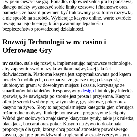
i w pełni cieszyć się grą. Ponadto, odpowiedzialna gra to podstawa,
dlatego należy wyznaczyć sobie limity czasowe i finansowe oraz
pamiętać, że hazard powinien być traktowany jako forma rozrywki,
a nie sposób na zarobek. Wybierając kasyno online, warto zwrócić
uwagę na jego licencję, która gwarantuje legalność i
bezpieczeństwo prowadzonej działalności.
Rozwój Technologii w nv casino i
Oferowane Gry
nv casino
, stale się rozwija, implementując najnowsze technologie,
aby zapewnić swoim użytkownikom najwyższej jakości
doświadczenia. Platforma kasyna jest zoptymalizowana pod kątem
urządzeń mobilnych, co oznacza, że gracze mogą cieszyć się
ulubionymi grami w dowolnym miejscu i czasie, korzystając ze
smartfonów lub tabletów. Responsywny
design
i intuicyjny interfejs
sprawiają, że nawigacja po stronie jest prosta i przyjemna. Kasyno
oferuje szeroki wybór gier, w tym sloty, gry stołowe, poker oraz
kasyno na żywo. Sloty to najpopularniejsza kategoria gier, oferująca
różnorodne motywy, funkcje bonusowe i progresywne jackpoty.
Wśród gier stołowych znajdziemy klasyczne tytuły, takie jak ruletka,
blackjack, baccarat oraz poker. Kasyno na żywo to doskonała
propozycja dla tych, którzy chcą poczuć atmosferę prawdziwego
kasyna, grając z prawdziwymi krupierami w czasie rzeczywistym.