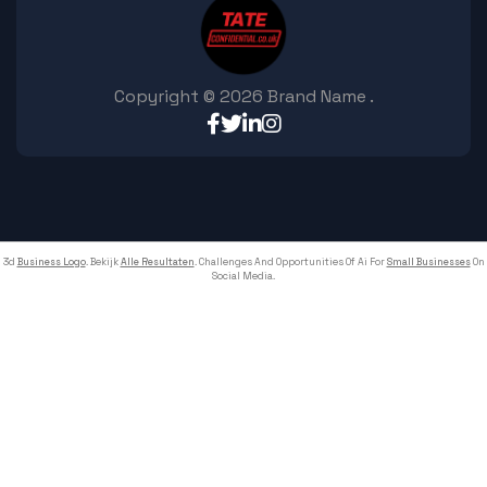
Copyright ©
2026
Brand Name
.
3d
Business Logo
. Bekijk
Alle Resultaten
. Challenges And Opportunities Of Ai For
Small Businesses
On
Social Media.