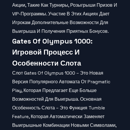
Акции, Такие Как Турниры, Розыгрыши Призов И
VIP-Программы. Участие В Этих Акциях Дает
Игрокам Дополнительные Возможности Для
Выигрыша И Получения Приятных Бонусов.
Gates Of Olympus 1000:
Игровой Процесс И
Особенности Слота
Слот Gates Of Olympus 1000 – Это Новая
Версия Популярного Автомата От Pragmatic
Play, Которая Предлагает Еще Больше
Возможностей Для Выигрыша. Основная
Особенность Слота – Это Функция Tumble
Feature, Которая Автоматически Заменяет
Выигрышные Комбинации Новыми Символами,