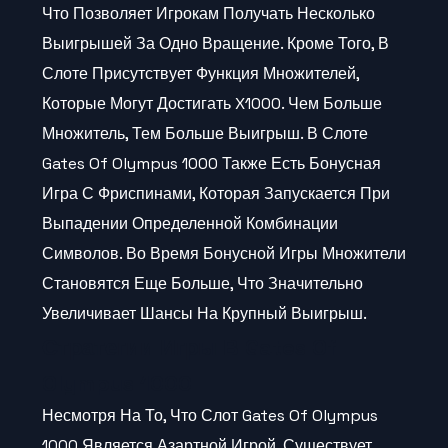
Что Позволяет Игрокам Получать Несколько
Выигрышей За Одно Вращение. Кроме Того, В
Слоте Присутствует Функция Множителей,
Которые Могут Достигать X1000. Чем Больше
Множитель, Тем Больше Выигрыш. В Слоте
Gates Of Olympus 1000 Также Есть Бонусная
Игра С Фриспинами, Которая Запускается При
Выпадении Определенной Комбинации
Символов. Во Время Бонусной Игры Множители
Становятся Еще Больше, Что Значительно
Увеличивает Шансы На Крупный Выигрыш.
Стратегии Игры В Gates Of
Olympus 1000
Несмотря На То, Что Слот Gates Of Olympus
1000 Является Азартной Игрой, Существует