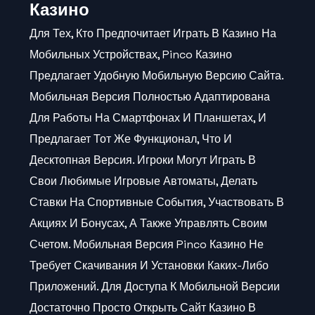
Казино
Для Тех, Кто Предпочитает Играть В Казино На
Мобильных Устройствах, Pinco Казино
Предлагает Удобную Мобильную Версию Сайта.
Мобильная Версия Полностью Адаптирована
Для Работы На Смартфонах И Планшетах, И
Предлагает Тот Же Функционал, Что И
Десктопная Версия. Игроки Могут Играть В
Свои Любимые Игровые Автоматы, Делать
Ставки На Спортивные События, Участвовать В
Акциях И Бонусах, А Также Управлять Своим
Счетом. Мобильная Версия Pinco Казино Не
Требует Скачивания И Установки Каких-Либо
Приложений. Для Доступа К Мобильной Версии
Достаточно Просто Открыть Сайт Казино В