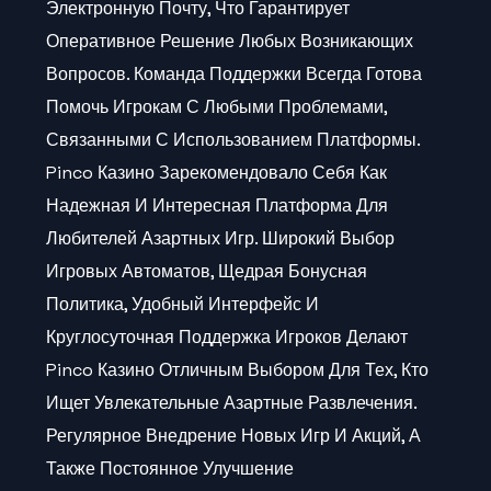
Электронную Почту, Что Гарантирует
Оперативное Решение Любых Возникающих
Вопросов. Команда Поддержки Всегда Готова
Помочь Игрокам С Любыми Проблемами,
Связанными С Использованием Платформы.
Pinco Казино Зарекомендовало Себя Как
Надежная И Интересная Платформа Для
Любителей Азартных Игр. Широкий Выбор
Игровых Автоматов, Щедрая Бонусная
Политика, Удобный Интерфейс И
Круглосуточная Поддержка Игроков Делают
Pinco Казино Отличным Выбором Для Тех, Кто
Ищет Увлекательные Азартные Развлечения.
Регулярное Внедрение Новых Игр И Акций, А
Также Постоянное Улучшение