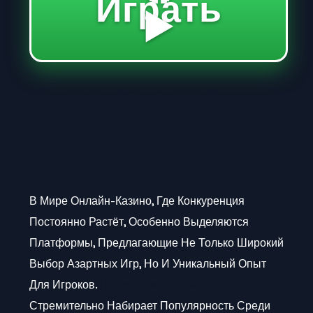
Играть
▶️
Азартные Стратегии И
Щедрые Бонусы Вокруг
Пинко Казино Казахстан Для
Игроков
В Мире Онлайн-Казино, Где Конкуренция
Постоянно Растёт, Особенно Выделяются
Платформы, Предлагающие Не Только Широкий
Выбор Азартных Игр, Но И Уникальный Опыт
Для Игроков.
Пинко Казино Казахстан
Стремительно Набирает Популярность Среди