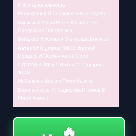
И Функциональность
Регистрация И Верификация Аккаунта
Бонусы И Акции Pinco Казино: Что
Предлагает Платформа
Вейджер И Условия Отыгрыша Бонусов
Gates Of Olympus 1000: Игровой
Процесс И Особенности Слота
Стратегии Игры В Gates Of Olympus
1000
Мобильная Версия Pinco Казино
Безопасность И Поддержка Игроков В
Pinco Казино
🔥