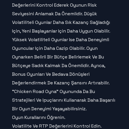
Değerlerini Kontrol Ederek Oyunun
Risk
Seviyesini Anlamak Da Önemlidir. Düşük
Volatiliteli Oyunlar Daha Sık Kazanç Sağladığı
Için, Yeni Başlayanlar Için Daha Uygun Olabilir.
Yüksek Volatiliteli Oyunlar Ise Daha Deneyimli
Oyuncular Için Daha Cazip Olabilir. Oyun
Oynarken Belirli Bir Bütçe Belirlemek Ve Bu
Bütçeye Sadık Kalmak Da Önemlidir. Ayrıca,
Bonus Oyunları Ve Bedava Dönüşleri
Değerlendirmek De Kazanç Şansını Artırabilir.
“chicken Road Oyna” Oyununda Da Bu
Stratejileri Ve Ipuçlarını Kullanarak Daha Başarılı
Bir Oyun Deneyimi Yaşayabilirsiniz.
Oyun Kurallarını Öğrenin.
Volatilite Ve RTP Değerlerini Kontrol Edin.