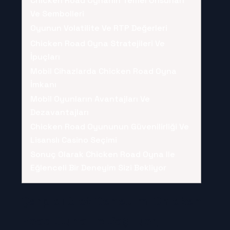
Chicken Road Oynanın Temel Unsurları
Ve Sembolleri
Oyunun Volatilite Ve RTP Değerleri
Chicken Road Oyna Stratejileri Ve
İpuçları
Mobil Cihazlarda Chicken Road Oyna
İmkanı
Mobil Oyunların Avantajları Ve
Dezavantajları
Chicken Road Oyununun Güvenilirliği Ve
Lisanslı Casino Seçimi
Sonuç Olarak Chicken Road Oyna Ile
Eğlenceli Bir Deneyim Sizi Bekliyor
Çarpıcı Slot Deneyimi Chicken
Road Oyna Ile Başlıyor,