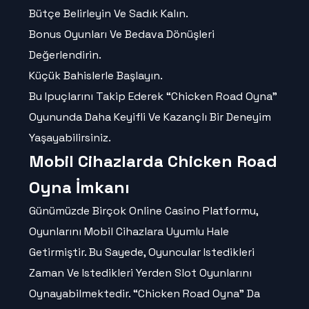
Bütçe Belirleyin Ve Sadık Kalın.
Bonus Oyunları Ve Bedava Dönüşleri
Değerlendirin.
Küçük Bahislerle Başlayın.
Bu Ipuçlarını Takip Ederek “chicken Road Oyna”
Oyununda Daha Keyifli Ve Kazançlı Bir Deneyim
Yaşayabilirsiniz.
Mobil Cihazlarda Chicken Road
Oyna İmkanı
Günümüzde Birçok Online Casino Platformu,
Oyunlarını Mobil Cihazlara Uyumlu Hale
Getirmiştir. Bu Sayede, Oyuncular Istedikleri
Zaman Ve Istedikleri Yerden Slot Oyunlarını
Oynayabilmektedir. “chicken Road Oyna” Da