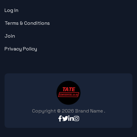
Log In
Terms & Conditions
Join
Privacy Policy
Copyright ©
2026
Brand Name
.