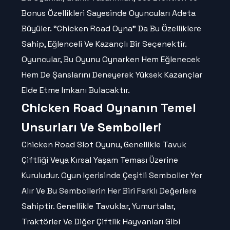
Bonus Özellikleri Sayesinde Oyuncuları Adeta
Büyüler. “
Chicken Road Oyna
” Da Bu Özelliklere
Sahip, Eğlenceli Ve Kazançlı Bir Seçenektir.
Oyuncular, Bu Oyunu Oynarken Hem Eğlenecek
Hem De Şanslarını Deneyerek Yüksek Kazançlar
Elde Etme Imkanı Bulacaktır.
Chicken Road Oynanın Temel
Unsurları Ve Sembolleri
Chicken Road Slot Oyunu, Genellikle Tavuk
Çiftliği Veya Kırsal Yaşam Teması Üzerine
Kuruludur. Oyun Içerisinde Çeşitli Semboller Yer
Alır Ve Bu Sembollerin Her Biri Farklı Değerlere
Sahiptir. Genellikle Tavuklar, Yumurtalar,
Traktörler Ve Diğer Çiftlik Hayvanları Gibi