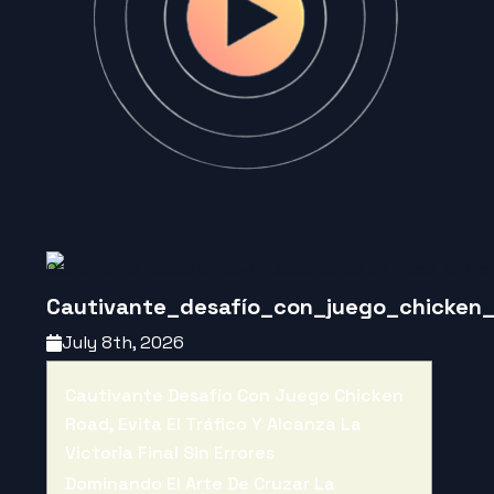
Cautivante_desafío_con_juego_chicken_r
July 8th, 2026
Cautivante Desafío Con Juego Chicken
Road, Evita El Tráfico Y Alcanza La
Victoria Final Sin Errores
Dominando El Arte De Cruzar La