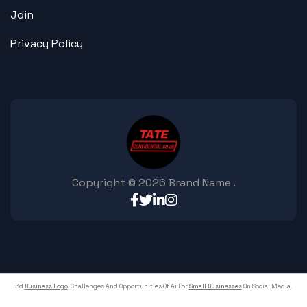
Join
Privacy Policy
Copyright ©
2026
Brand Name
.
3d
Business Logo
. Challenges And Opportunities Of Ai For
Small Businesses
On Social Media.