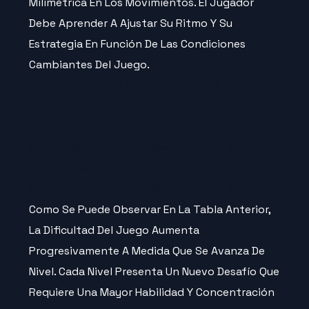
Milimétrica En Los Movimientos. El Jugador
Debe Aprender A Ajustar Su Ritmo Y Su
Estrategia En Función De Las Condiciones
Cambiantes Del Juego.
Velocidad Del
Densidad Del
Nivel
Dificultad
Tráfico
Tráfico
Fácil
Lenta
Baja
Baja
Medio
Moderada
Media
Media
Difícil
Rápida
Alta
Alta
Experto
Muy Rápida
Muy Alta
Extrema
Como Se Puede Observar En La Tabla Anterior,
La Dificultad Del Juego Aumenta
Progresivamente A Medida Que Se Avanza De
Nivel. Cada Nivel Presenta Un Nuevo Desafío Que
Requiere Una Mayor Habilidad Y Concentración