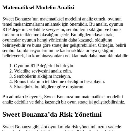
Matematiksel Modelin Analizi
Sweet Bonanza’nın matematiksel modelini analiz etmek, oyunun
temel mekanizmalarını anlamak için önemlidir. Bu analiz, oyunun
RTP değerini, volatilite seviyesini, sembollerin sıklığını ve bonus
turlarının tetiklenme olasılığını içerir. Bu bilgilere dayanarak,
oyuncular oyunun hangi yönlerinin daha kazançlı olduğunu
belirleyebilir ve buna göre stratejiler geliştirebilirler. Örneğin, belirli
sembol kombinasyonlarının ne kadar sıklıkla ortaya çıktığını
belirleyerek, bu kombinasyonlara odaklanmak daha mantıklı olabilir.
Oyunun RTP değerini belirleyin.
Volatilite seviyesini analiz edin.
Sembollerin sıklığını inceleyin.
Bonus turlarının tetiklenme olasılığını hesaplayın.
Stratejinizi bu bilgilere göre oluşturun.
Bu adımları izleyerek, Sweet Bonanza’nın matematiksel modelini
analiz edebilir ve daha kazançlı bir oyun stratejisi geliştirebilirsiniz.
Sweet Bonanza’da Risk Yönetimi
Sweet Bonanza gibi slot oyunlarında risk yönetimi, uzun vadede