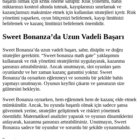
başarılı olmak için kritik öneme sahiptir. Risk yönetimi, bahis
miktarınızı kontrol altında tutmak, kayıplarınızı sınırlamak ve
kazançlarınızı maksimize etmek için kullanılan stratejileri içerir. Risk
yönetimi yaparken, oyun bütçenizi belirlemek, kayıp limitinizi
belirlemek ve kazanç limitinizi belirlemek önemlidir.
Sweet Bonanza’da Uzun Vadeli Başarı
Sweet Bonanza’da uzun vadeli başarı, sabır, disiplin ve doğru
stratejiler gerektirir. “Sweet bonanza math gate” yaklaşımını
kullanarak ve risk yönetimi stratejilerini uygulayarak, kazanma
şansınızı artırabilirsiniz. Ancak unutmayın, slot oyunları şans
oyunlarıdır ve her zaman kazanç garantisi yoktur. Sweet
Bonanza’da oynarken eğlenmeyi ve sorumlu bir şekilde bahis
yapmayı unutmayın. Oyunun keyfini çıkarın ve şansınızın size
gülmesini bekleyin.
Sweet Bonanza oynarken, hem eğlenmek hem de kazanç elde etmek
mümkündür. Ancak, bu oyunda başarılı olmak için sadece şansa
güvenmek yerine, stratejiler geliştirmek ve riskleri yönetmek
önemlidir. Matematiksel analizler yaparak ve oyunun dinamiklerini
anlayarak, kazanma şansınızı artırabilirsiniz. Unutmayın, Sweet
Bonanza sadece bir oyundur ve sorumlu bir şekilde oynanmalıdır.