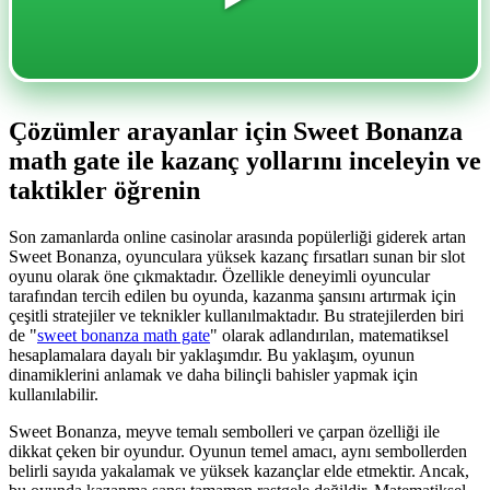
Çözümler arayanlar için Sweet Bonanza
math gate ile kazanç yollarını inceleyin ve
taktikler öğrenin
Son zamanlarda online casinolar arasında popülerliği giderek artan
Sweet Bonanza, oyunculara yüksek kazanç fırsatları sunan bir slot
oyunu olarak öne çıkmaktadır. Özellikle deneyimli oyuncular
tarafından tercih edilen bu oyunda, kazanma şansını artırmak için
çeşitli stratejiler ve teknikler kullanılmaktadır. Bu stratejilerden biri
de "
sweet bonanza math gate
" olarak adlandırılan, matematiksel
hesaplamalara dayalı bir yaklaşımdır. Bu yaklaşım, oyunun
dinamiklerini anlamak ve daha bilinçli bahisler yapmak için
kullanılabilir.
Sweet Bonanza, meyve temalı sembolleri ve çarpan özelliği ile
dikkat çeken bir oyundur. Oyunun temel amacı, aynı sembollerden
belirli sayıda yakalamak ve yüksek kazançlar elde etmektir. Ancak,