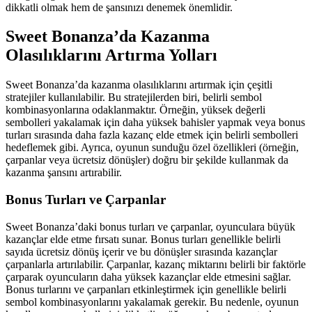
dikkatli olmak hem de şansınızı denemek önemlidir.
Sweet Bonanza’da Kazanma
Olasılıklarını Artırma Yolları
Sweet Bonanza’da kazanma olasılıklarını artırmak için çeşitli
stratejiler kullanılabilir. Bu stratejilerden biri, belirli sembol
kombinasyonlarına odaklanmaktır. Örneğin, yüksek değerli
sembolleri yakalamak için daha yüksek bahisler yapmak veya bonus
turları sırasında daha fazla kazanç elde etmek için belirli sembolleri
hedeflemek gibi. Ayrıca, oyunun sunduğu özel özellikleri (örneğin,
çarpanlar veya ücretsiz dönüşler) doğru bir şekilde kullanmak da
kazanma şansını artırabilir.
Bonus Turları ve Çarpanlar
Sweet Bonanza’daki bonus turları ve çarpanlar, oyunculara büyük
kazançlar elde etme fırsatı sunar. Bonus turları genellikle belirli
sayıda ücretsiz dönüş içerir ve bu dönüşler sırasında kazançlar
çarpanlarla artırılabilir. Çarpanlar, kazanç miktarını belirli bir faktörle
çarparak oyuncuların daha yüksek kazançlar elde etmesini sağlar.
Bonus turlarını ve çarpanları etkinleştirmek için genellikle belirli
sembol kombinasyonlarını yakalamak gerekir. Bu nedenle, oyunun