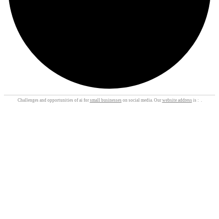
Challenges and opportunities of ai for
small businesses
on social media. Our
website address
is : .