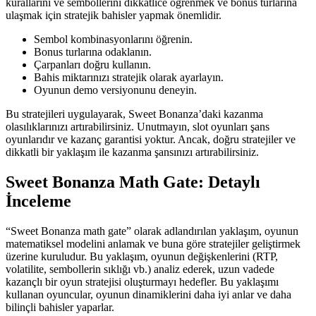
kurallarını ve sembollerini dikkatlice öğrenmek ve bonus turlarına
ulaşmak için stratejik bahisler yapmak önemlidir.
Sembol kombinasyonlarını öğrenin.
Bonus turlarına odaklanın.
Çarpanları doğru kullanın.
Bahis miktarınızı stratejik olarak ayarlayın.
Oyunun demo versiyonunu deneyin.
Bu stratejileri uygulayarak, Sweet Bonanza’daki kazanma
olasılıklarınızı artırabilirsiniz. Unutmayın, slot oyunları şans
oyunlarıdır ve kazanç garantisi yoktur. Ancak, doğru stratejiler ve
dikkatli bir yaklaşım ile kazanma şansınızı artırabilirsiniz.
Sweet Bonanza Math Gate: Detaylı
İnceleme
“Sweet Bonanza math gate” olarak adlandırılan yaklaşım, oyunun
matematiksel modelini anlamak ve buna göre stratejiler geliştirmek
üzerine kuruludur. Bu yaklaşım, oyunun değişkenlerini (RTP,
volatilite, sembollerin sıklığı vb.) analiz ederek, uzun vadede
kazançlı bir oyun stratejisi oluşturmayı hedefler. Bu yaklaşımı
kullanan oyuncular, oyunun dinamiklerini daha iyi anlar ve daha
bilinçli bahisler yaparlar.