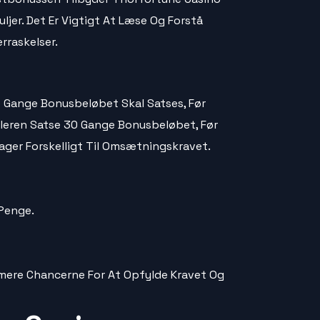
er. Det Er Vigtigt At Læse Og Forstå
rraskelser.
e Gange Bonusbeløbet Skal Satses, Før
lleren Satse 30 Gange Bonusbeløbet, Før
rager Forskelligt Til Omsætningskravet.
 Penge.
simere Chancerne For At Opfylde Kravet Og