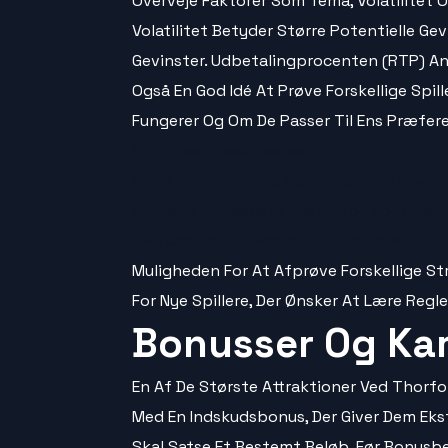
Overveje Faktorer Som Tema, Volatilitet O
Volatilitet Betyder Større Potentielle Ge
Gevinster. Udbetalingprocenten (RTP) Ang
Også En God Idé At Prøve Forskellige Spi
Fungerer Og Om De Passer Til Ens Præfere
Spiltype
Beskrivelse
Slots
Virtuelle Spillemaskiner Med F
Bordspil
Klassiske Casinospil Som Black
Live Casino
Spil Med Rigtige Dealere Via L
Muligheden For At Afprøve Forskellige Stra
For Nye Spillere, Der Ønsker At Lære Regle
Bonusser Og Ka
En Af De Største Attraktioner Ved Thorf
Med En Indskudsbonus, Der Giver Dem Ekstr
Skal Satse Et Bestemt Beløb, Før Bonusb