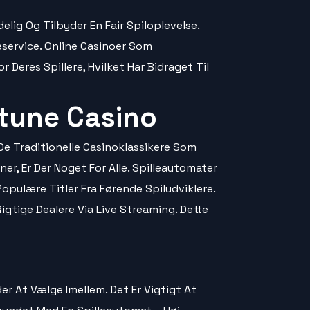
elig Og Tilbyder En Fair Spiloplevelse.
eservice. Online Casinoer Som
Deres Spillere, Hvilket Har Bidraget Til
rtune Casino
 De Traditionelle Casinoklassikere Som
er, Er Der Noget For Alle. Spilleautomater
opulære Titler Fra Førende Spiludviklere.
igtige Dealere Via Live Streaming. Dette
r At Vælge Imellem. Det Er Vigtigt At