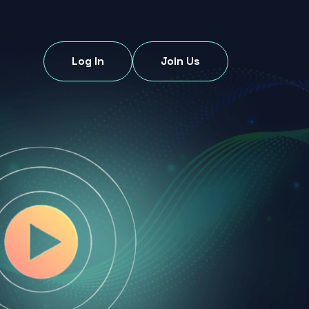
Log In
Join Us