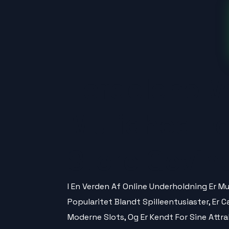
Fordelene V
Mulighed Fo
Store Gevin
I En Verden Af Online Underholdning Er 
Popularitet Blandt Spilleentusiaster, Er
C
Moderne Slots, Og Er Kendt For Sine Attr