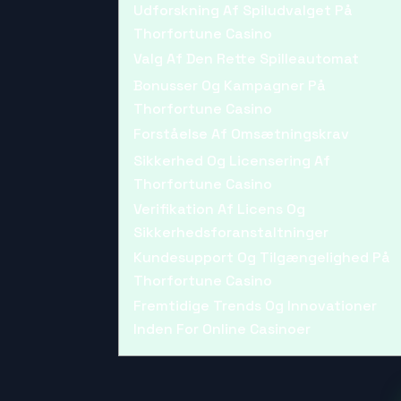
Udforskning Af Spiludvalget På
Thorfortune Casino
Valg Af Den Rette Spilleautomat
Bonusser Og Kampagner På
Thorfortune Casino
Forståelse Af Omsætningskrav
Sikkerhed Og Licensering Af
Thorfortune Casino
Verifikation Af Licens Og
Sikkerhedsforanstaltninger
Kundesupport Og Tilgængelighed På
Thorfortune Casino
Fremtidige Trends Og Innovationer
Inden For Online Casinoer