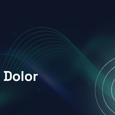
 Dolor
.