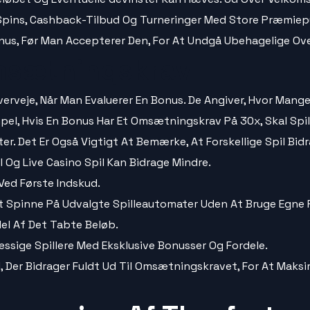
ins, Cashback-Tilbud Og Turneringer Med Store Præmiepulj
nus, Før Man Accepterer Den, For At Undgå Ubehagelige Ove
Omsætningskrav
erveje, Når Man Evaluerer En Bonus. De Angiver, Hvor Mang
el, Hvis En Bonus Har Et Omsætningskrav På 30x, Skal Spi
er. Det Er Også Vigtigt At Bemærke, At Forskellige Spil Bid
 Og Live Casino Spil Kan Bidrage Mindre.
Ved Første Indskud.
r At Spinne På Udvalgte Spilleautomater Uden At Bruge Egne
el Af Det Tabte Beløb.
sige Spillere Med Eksklusive Bonusser Og Fordele.
il, Der Bidrager Fuldt Ud Til Omsætningskravet, For At Mak