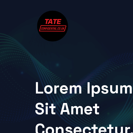
Lorem Ipsum
Sit Amet
Consectetur