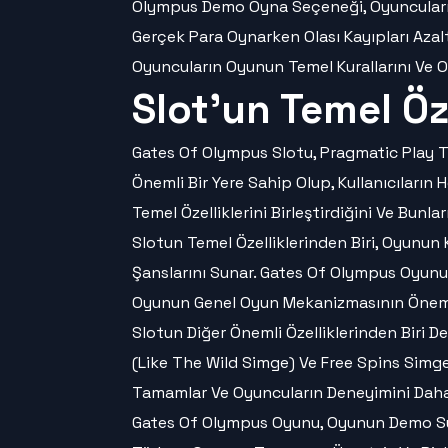
Olympus Demo Oyna Seçeneği, Oyuncuları
Gerçek Para Oynarken Olası Kayıpları Azal
Oyuncuların Oyunun Temel Kurallarını Ve 
Slot’un Temel Öze
Gates Of Olympus Slotu, Pragmatic Play Ta
Önemli Bir Yere Sahip Olup, Kullanıcıları
Temel Özelliklerini Birleştirdiğini Ve Bun
Slotun Temel Özelliklerinden Biri, Oyunun K
Şanslarını Sunar. Gates Of Olympus Oyunu
Oyunun Genel Oyun Mekanizmasının Önemli
Slotun Diğer Önemli Özelliklerinden Biri
De
(like The Wild Simge) Ve Free Spins Simg
Tamamlar Ve Oyuncuların Deneyimini Daha 
Gates Of Olympus Oyunu, Oyunun Demo S