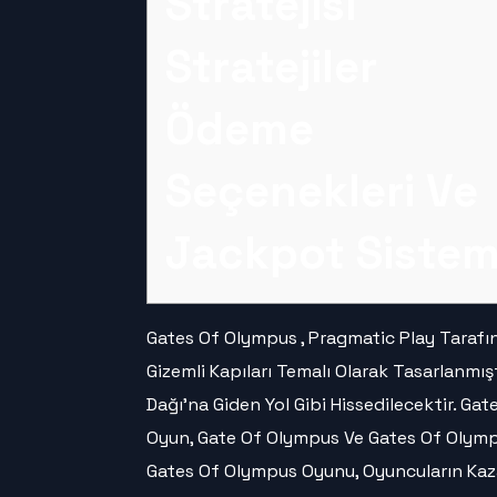
Stratejisi
Stratejiler
Ödeme
Seçenekleri Ve
Jackpot Sistem
Gates Of Olympus
, Pragmatic Play Tarafın
Gizemli Kapıları Temalı Olarak Tasarlanmış
Dağı’na Giden Yol Gibi Hissedilecektir. 
Oyun, Gate Of Olympus Ve Gates Of Olympus
Gates Of Olympus Oyunu, Oyuncuların Kazan