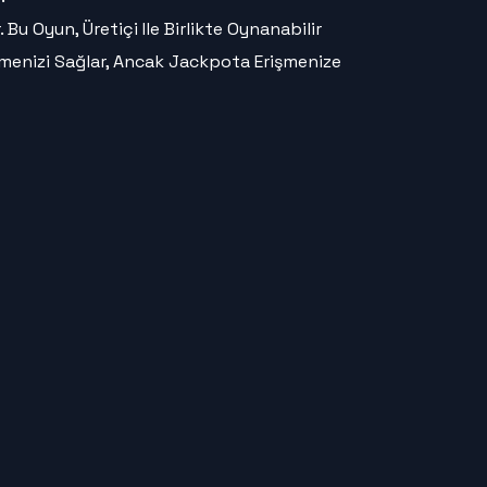
 Oyun, Üretiçi Ile Birlikte Oynanabilir
lmenizi Sağlar, Ancak Jackpota Erişmenize