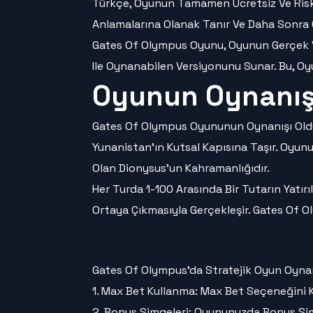
Türkçe, Oyunun Tamamen Ücretsiz Ve Riskl
Anlamalarına Olanak Tanır Ve Daha Sonra Ge
Gates Of Olympus Oyunu, Oyunun Gerçek 
Ile Oynanabilen Versiyonunu Sunar. Bu, O
Oyunun Oynanışı 
Gates Of Olympus Oyununun Oynanışı Olduk
Yunanistan’ın Kutsal Kapısına Taşır. Oyunu
Olan Dionysus’un Kahramanlığıdır.
Her Turda 1-100 Arasında Bir Tutarın Yatır
Ortaya Çıkmasıyla Gerçekleşir. Gates Of 
Stratejiler
Gates Of Olympus’da Stratejik Oyun Oynamak
1. Max Bet Kullanma: Max Bet Seçeneğini K
2. Bonus Simgeleri: Oyununuzda Bonus Simge