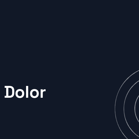
 Dolor
.