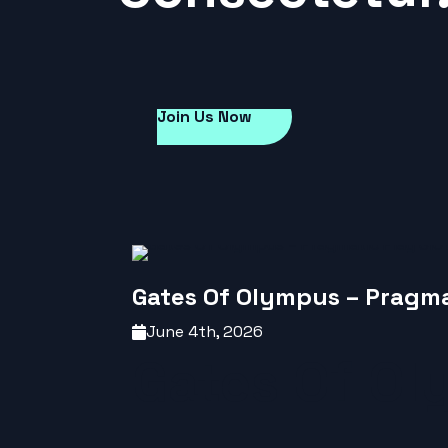
Join Us Now
Gates Of Olympus – Pragma
June 4th, 2026
Gates Of Ol