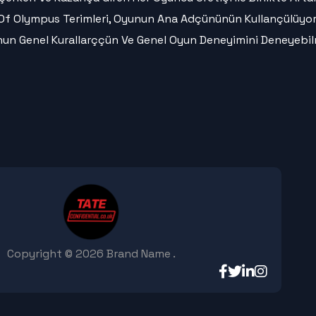
f Olympus Terimleri, Oyunun Ana Adçününün Kullançülüyor. Bu
unun Genel Kurallarççün Ve Genel Oyun Deneyimini Deneyebi
Copyright ©
2026
Brand Name
.