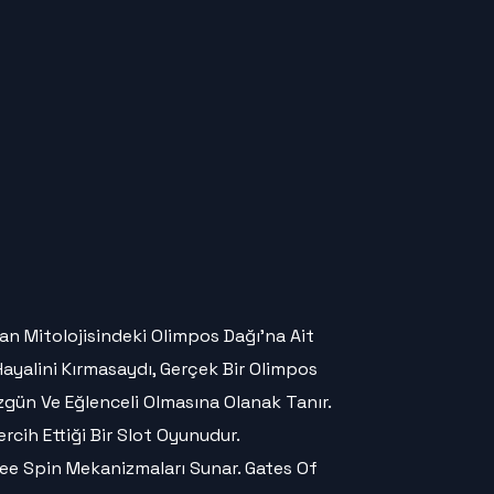
nan Mitolojisindeki Olimpos Dağı’na Ait
 Hayalini Kırmasaydı, Gerçek Bir Olimpos
gün Ve Eğlenceli Olmasına Olanak Tanır.
cih Ettiği Bir Slot Oyunudur.
ree Spin Mekanizmaları Sunar. Gates Of