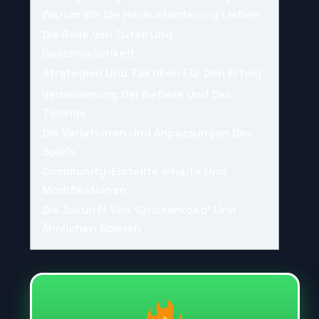
Warum Wir Die Herausforderung Lieben
Die Rolle Von Zufall Und
Geschicklichkeit
Strategien Und Taktiken Für Den Erfolg
Verbesserung Der Reflexe Und Des
Timings
Die Variationen Und Anpassungen Des
Spiels
Community-Erstellte Inhalte Und
Modifikationen
Die Zukunft Von ‘chickenroad’ Und
Ähnlichen Spielen