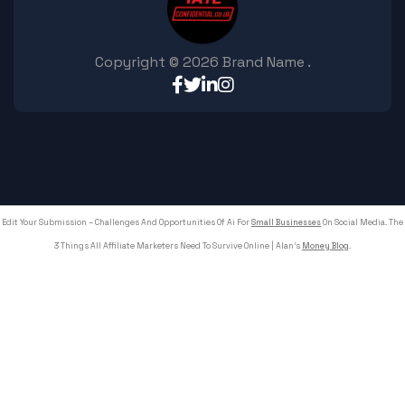
Copyright ©
2026
Brand Name
.
Edit Your Submission – Challenges And Opportunities Of Ai For
Small Businesses
On Social Media. The
3 Things All Affiliate Marketers Need To Survive Online | Alan's
Money Blog
.