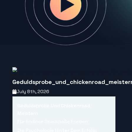
Geduldsprobe_und_chickenroad_meistern
July 8th, 2026
Geduldsprobe Und Chickenroad
Meistern
Für
Endlose Spielspaße Erleben
Die Psychologie Hinter Dem Erfolg: