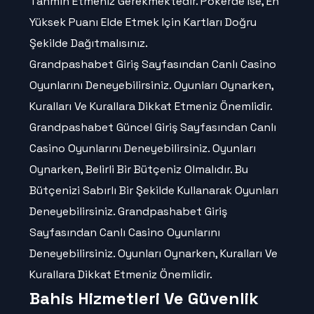
Tahmin Etmeniz Gerekmektedir. Pokerde Ise, En
Yüksek Puanı Elde Etmek Için Kartları Doğru
Şekilde Dağıtmalısınız.
Grandpashabet Giriş Sayfasından Canlı Casino
Oyunlarını Deneyebilirsiniz. Oyunları Oynarken,
Kuralları Ve Kurallara Dikkat Etmeniz Önemlidir.
Grandpashabet Güncel Giriş Sayfasından Canlı
Casino Oyunlarını Deneyebilirsiniz. Oyunları
Oynarken, Belirli Bir Bütçeniz Olmalıdır. Bu
Bütçenizi Sabırlı Bir Şekilde Kullanarak Oyunları
Deneyebilirsiniz. Grandpashabet Giriş
Sayfasından Canlı Casino Oyunlarını
Deneyebilirsiniz. Oyunları Oynarken, Kuralları Ve
Kurallara Dikkat Etmeniz Önemlidir.
Bahis Hizmetleri Ve Güvenlik