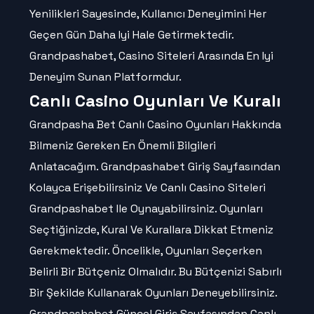
Yenilikleri Sayesinde, Kullanıcı Deneyimini Her
Geçen Gün Daha Iyi Hale Getirmektedir.
Grandpashabet, Casino Siteleri Arasında En Iyi
Deneyim Sunan Platformdur.
Canlı Casino Oyunları Ve Kuralı
Grandpasha Bet Canlı Casino Oyunları Hakkında
Bilmeniz Gereken En Önemli Bilgileri
Anlatacağım. Grandpashabet Giriş Sayfasından
Kolayca Erişebilirsiniz Ve Canlı Casino Siteleri
Grandpashabet Ile Oynayabilirsiniz. Oyunları
Seçtiğinizde, Kural Ve Kurallara Dikkat Etmeniz
Gerekmektedir. Öncelikle, Oyunları Seçerken
Belirli Bir Bütçeniz Olmalıdır. Bu Bütçenizi Sabırlı
Bir Şekilde Kullanarak Oyunları Deneyebilirsiniz.
Grandpashabet Güncel Giriş Sayfasından Canlı