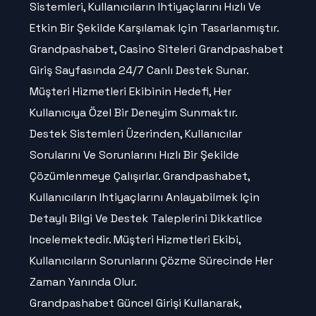
Sistemleri, Kullanıcıların Ihtiyaçlarını Hızlı Ve
Etkin Bir Şekilde Karşılamak Için Tasarlanmıştır.
Grandpashabet, Casino Siteleri Grandpashabet
Giriş Sayfasında 24/7 Canlı Destek Sunar.
Müşteri Hizmetleri Ekibinin Hedefi, Her
Kullanıcıya Özel Bir Deneyim Sunmaktır.
Destek Sistemleri Üzerinden, Kullanıcılar
Sorularını Ve Sorunlarını Hızlı Bir Şekilde
Çözümlenmeye Çalışırlar. Grandpashabet,
Kullanıcıların Ihtiyaçlarını Anlayabilmek Için
Detaylı Bilgi Ve Destek Taleplerini Dikkatlice
Incelemektedir. Müşteri Hizmetleri Ekibi,
Kullanıcıların Sorunlarını Çözme Sürecinde Her
Zaman Yanında Olur.
Grandpashabet Güncel Girişi Kullanarak,