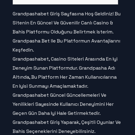
Grandpashabet Giriş Sayfasına Hoş Geldiniz! Bu
Sitenin En Güncel Ve Güvenilir Canlı Casino &
Bahis Platformu Olduğunu Belirtmek Isterim.
Grandpasha
Bet Ile Bu Platformun Avantajlarını
Keşfedin.
Grandpashabet, Casino Siteleri Arasında En Iyi
Deneyim Sunan Platformdur. Grandpasha Adı
Altında, Bu Platform Her Zaman Kullanıcılarına
En Iyisi Sunmayı Amaçlamaktadır.
Grandpashabet Güncel Güncellemeleri Ve
Yenilikleri Sayesinde Kullanıcı Deneyimini Her
Geçen Gün Daha Iyi Hale Getirmektedir.
Grandpashabet Giriş Yaparak, Çeşitli Oyunlar Ve
Bahis Seçeneklerini Deneyebilirsiniz.