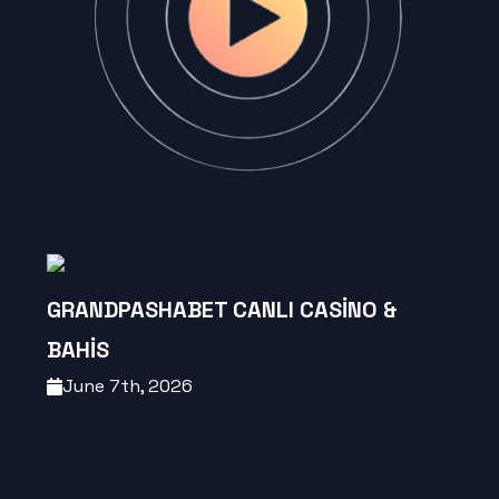
GRANDPASHABET CANLI CASİNO &
BAHİS
June 7th, 2026
GRANDPASHABET CANLI CASİNO
& BAHİS