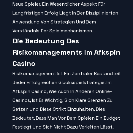
Neue Spieler. Ein Wesentlicher Aspekt Für
Langfristigen Erfolg Liegt In Der Disziplinierten
Anwendung Von Strategien Und Dem
Verständnis Der Spielmechanismen.
Die Bedeutung Des
Risikomanagements Im Afkspin
Casino
Risikomanagement Ist Ein Zentraler Bestandteil
Jeder Erfolgreichen Glücksspielstrategie. Im
Afkspin Casino, Wie Auch In Anderen Online-
Casinos, Ist Es Wichtig, Sich Klare Grenzen Zu
Setzen Und Diese Strikt Einzuhalten. Dies
Bedeutet, Dass Man Vor Dem Spielen Ein Budget
Festlegt Und Sich Nicht Dazu Verleiten Lässt,