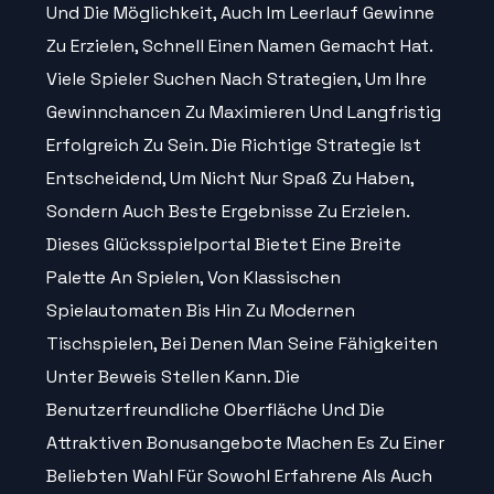
Und Die Möglichkeit, Auch Im Leerlauf Gewinne
Zu Erzielen, Schnell Einen Namen Gemacht Hat.
Viele Spieler Suchen Nach Strategien, Um Ihre
Gewinnchancen Zu Maximieren Und Langfristig
Erfolgreich Zu Sein. Die Richtige Strategie Ist
Entscheidend, Um Nicht Nur Spaß Zu Haben,
Sondern Auch Beste Ergebnisse Zu Erzielen.
Dieses Glücksspielportal Bietet Eine Breite
Palette An Spielen, Von Klassischen
Spielautomaten Bis Hin Zu Modernen
Tischspielen, Bei Denen Man Seine Fähigkeiten
Unter Beweis Stellen Kann. Die
Benutzerfreundliche Oberfläche Und Die
Attraktiven Bonusangebote Machen Es Zu Einer
Beliebten Wahl Für Sowohl Erfahrene Als Auch