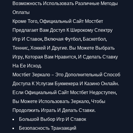
Возможность Использовать Различные Методы
Оплаты
Кроме Того, Официальный Сайт Мостбет
Предлагает Вам Доступ К Широкому Спектру
Игр И Ставок, Включая Футбол, Баскетбол,
Теннис, Хоккей И Другие. Вы Можете Выбрать
Игру, Которая Вам Нравится, И Сделать Ставку
На Ее Исход.
Мостбет Зеркало – Это Дополнительный Способ
Доступа К Услугам Букмекера И Казино Онлайн.
Если Официальный Сайт Мостбет Недоступен,
Вы Можете Использовать Зеркало, Чтобы
Продолжить Играть И Делать Ставки.
Большой Выбор Игр И Ставок
Безопасность Транзакций