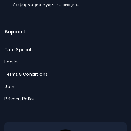
Информация Будет Защищена.
Support
Tate Speech
Log In
Terms & Conditions
Join
Privacy Policy