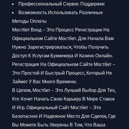
Профессиональный Сервис Поддержки
Возможность Использовать Различные
Методы Оплаты
Мостбет Вход – Это Процесс Регистрации На
Официальном Сайте Мостбет. Для Начала Вам
Нужно Зарегистрироваться, Чтобы Получить
Доступ К Услугам Букмекера И Казино Онлайн.
Регистрация На Официальном Сайте Мостбет –
Это Простой И Быстрый Процесс, Который Не
Займет У Вас Много Времени.
В Целом, Мостбет – Это Лучший Выбор Для Тех,
Кто Хочет Начать Свою Карьеру В Мире Ставок
И Игр. Официальный Сайт Мостбет – Это
Безопасное И Надежное Место Для Сделок, Где
Вы Можете Быть Уверены В Том, Что Ваша