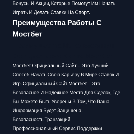
Бонусы И Акции, Которые Помогут Им Начать
Играть И Делать Ставки На Спорт.
Преимущества Работы С
Мостбет
Преимущества Использования
Официального Сайта Мостбет
Мостбет Официальный Сайт – Это Лучший
Способ Начать Свою Карьеру В Мире Ставок И
Игр. Официальный Сайт Мостбет – Это
Безопасное И Надежное Место Для Сделок, Где
Вы Можете Быть Уверены В Том, Что Ваша
Информация Будет Защищена.
Безопасность Транзакций
Профессиональный Сервис Поддержки