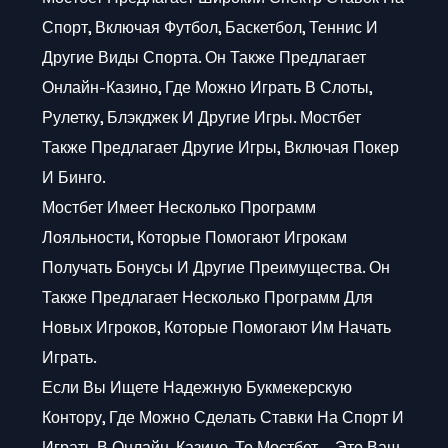
Спорт, Включая Футбол, Баскетбол, Теннис И
Другие Виды Спорта. Он Также Предлагает
Онлайн-Казино, Где Можно Играть В Слоты,
Рулетку, Блэкджек И Другие Игры. Мостбет
Также Предлагает Другие Игры, Включая Покер
И Бинго.
Мостбет Имеет Несколько Программ
Лояльности, Которые Помогают Игрокам
Получать Бонусы И Другие Преимущества. Он
Также Предлагает Несколько Программ Для
Новых Игроков, Которые Помогают Им Начать
Играть.
Если Вы Ищете Надежную Букмекерскую
Контору, Где Можно Сделать Ставки На Спорт И
Играть В Онлайн-Казино, То Мостбет – Это Ваш