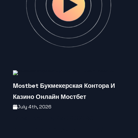
Mostbet Букмекерская Контора И
Казино Онлайн Мостбет
July 4th, 2026
Mostbet Букмекерская
Контора И Казино Онлайн