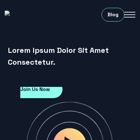
Blog
Lorem Ipsum Dolor Sit Amet
Consectetur.
Join Us Now