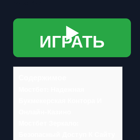
Мостбет
▶️
ИГРАТЬ
Содержимое
Мостбет: Надежная
Букмекерская Контора И
Онлайн-Казино
Мостбет Зеркало:
Безопасный Доступ К Сайту