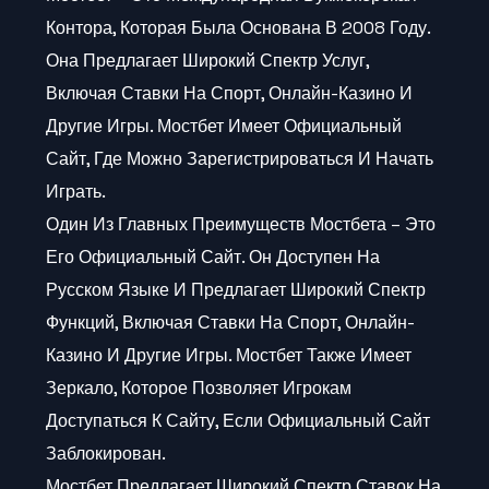
Контора, Которая Была Основана В 2008 Году.
Она Предлагает Широкий Спектр Услуг,
Включая Ставки На Спорт, Онлайн-Казино И
Другие Игры. Мостбет Имеет Официальный
Сайт, Где Можно Зарегистрироваться И Начать
Играть.
Один Из Главных Преимуществ Мостбета – Это
Его Официальный Сайт. Он Доступен На
Русском Языке И Предлагает Широкий Спектр
Функций, Включая Ставки На Спорт, Онлайн-
Казино И Другие Игры. Мостбет Также Имеет
Зеркало, Которое Позволяет Игрокам
Доступаться К Сайту, Если Официальный Сайт
Заблокирован.
Мостбет Предлагает Широкий Спектр Ставок На