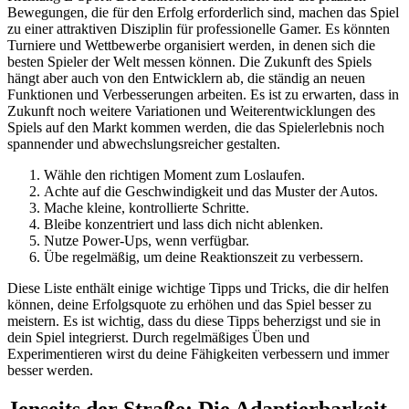
Bewegungen, die für den Erfolg erforderlich sind, machen das Spiel
zu einer attraktiven Disziplin für professionelle Gamer. Es könnten
Turniere und Wettbewerbe organisiert werden, in denen sich die
besten Spieler der Welt messen können. Die Zukunft des Spiels
hängt aber auch von den Entwicklern ab, die ständig an neuen
Funktionen und Verbesserungen arbeiten. Es ist zu erwarten, dass in
Zukunft noch weitere Variationen und Weiterentwicklungen des
Spiels auf den Markt kommen werden, die das Spielerlebnis noch
spannender und abwechslungsreicher gestalten.
Wähle den richtigen Moment zum Loslaufen.
Achte auf die Geschwindigkeit und das Muster der Autos.
Mache kleine, kontrollierte Schritte.
Bleibe konzentriert und lass dich nicht ablenken.
Nutze Power-Ups, wenn verfügbar.
Übe regelmäßig, um deine Reaktionszeit zu verbessern.
Diese Liste enthält einige wichtige Tipps und Tricks, die dir helfen
können, deine Erfolgsquote zu erhöhen und das Spiel besser zu
meistern. Es ist wichtig, dass du diese Tipps beherzigst und sie in
dein Spiel integrierst. Durch regelmäßiges Üben und
Experimentieren wirst du deine Fähigkeiten verbessern und immer
besser werden.
Jenseits der Straße: Die Adaptierbarkeit