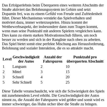
Das Erfolgserlebnis beim Überqueren eines weiteren Abschnitts der
Straße aktiviert das Belohnungssystem im Gehirn und setzt
Dopamin frei, was zu einem Gefühl von Freude und Zufriedenheit
führt. Dieser Mechanismus verstärkt das Spielverhalten und
motiviert dazu, immer weiterzuspielen. Hinzu kommt der
Wettbewerbsaspekt, der insbesondere dann zum Tragen kommt,
wenn man seine Punktzahl mit anderen Spielern vergleichen kann.
Dies kann zu einem starken Motivationsschub führen, um noch
besser zu werden und sich in der Rangliste nach oben zu arbeiten.
Das Spiel bietet somit eine perfekte Mischung aus Herausforderung,
Belohnung und sozialer Interaktion, die es so attraktiv macht.
Geschwindigkeit
Anzahl der
Punktzahl pro
Level
der Autos
Fahrspuren
überquerten Abschnitt
1
Langsam
2
10
2
Mittel
3
15
3
Schnell
4
20
5
Sehr Schnell
5
25
Diese Tabelle veranschaulicht, wie sich die Schwierigkeit des Spiels
mit zunehmendem Level erhöht. Die Geschwindigkeit der Autos
nimmt zu, die Anzahl der Fahrspuren wird größer und somit wird es
immer schwieriger, das Huhn sicher über die Straße zu bringen.