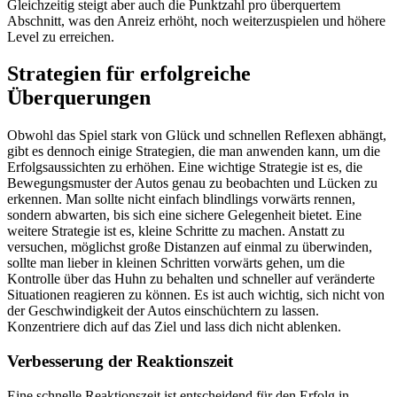
Gleichzeitig steigt aber auch die Punktzahl pro überquertem
Abschnitt, was den Anreiz erhöht, noch weiterzuspielen und höhere
Level zu erreichen.
Strategien für erfolgreiche
Überquerungen
Obwohl das Spiel stark von Glück und schnellen Reflexen abhängt,
gibt es dennoch einige Strategien, die man anwenden kann, um die
Erfolgsaussichten zu erhöhen. Eine wichtige Strategie ist es, die
Bewegungsmuster der Autos genau zu beobachten und Lücken zu
erkennen. Man sollte nicht einfach blindlings vorwärts rennen,
sondern abwarten, bis sich eine sichere Gelegenheit bietet. Eine
weitere Strategie ist es, kleine Schritte zu machen. Anstatt zu
versuchen, möglichst große Distanzen auf einmal zu überwinden,
sollte man lieber in kleinen Schritten vorwärts gehen, um die
Kontrolle über das Huhn zu behalten und schneller auf veränderte
Situationen reagieren zu können. Es ist auch wichtig, sich nicht von
der Geschwindigkeit der Autos einschüchtern zu lassen.
Konzentriere dich auf das Ziel und lass dich nicht ablenken.
Verbesserung der Reaktionszeit
Eine schnelle Reaktionszeit ist entscheidend für den Erfolg in