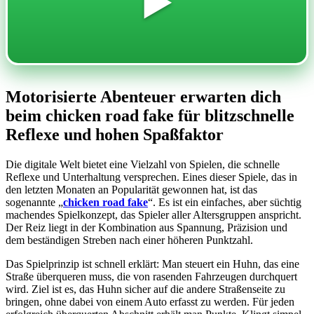
▶️
Motorisierte Abenteuer erwarten dich
beim chicken road fake für blitzschnelle
Reflexe und hohen Spaßfaktor
Die digitale Welt bietet eine Vielzahl von Spielen, die schnelle
Reflexe und Unterhaltung versprechen. Eines dieser Spiele, das in
den letzten Monaten an Popularität gewonnen hat, ist das
sogenannte „
chicken road fake
“. Es ist ein einfaches, aber süchtig
machendes Spielkonzept, das Spieler aller Altersgruppen anspricht.
Der Reiz liegt in der Kombination aus Spannung, Präzision und
dem beständigen Streben nach einer höheren Punktzahl.
Das Spielprinzip ist schnell erklärt: Man steuert ein Huhn, das eine
Straße überqueren muss, die von rasenden Fahrzeugen durchquert
wird. Ziel ist es, das Huhn sicher auf die andere Straßenseite zu
bringen, ohne dabei von einem Auto erfasst zu werden. Für jeden