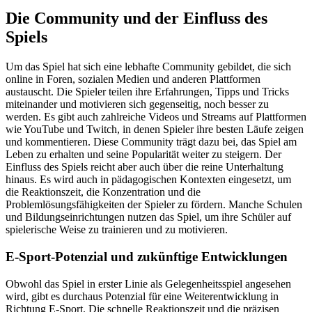
Die Community und der Einfluss des
Spiels
Um das Spiel hat sich eine lebhafte Community gebildet, die sich
online in Foren, sozialen Medien und anderen Plattformen
austauscht. Die Spieler teilen ihre Erfahrungen, Tipps und Tricks
miteinander und motivieren sich gegenseitig, noch besser zu
werden. Es gibt auch zahlreiche Videos und Streams auf Plattformen
wie YouTube und Twitch, in denen Spieler ihre besten Läufe zeigen
und kommentieren. Diese Community trägt dazu bei, das Spiel am
Leben zu erhalten und seine Popularität weiter zu steigern. Der
Einfluss des Spiels reicht aber auch über die reine Unterhaltung
hinaus. Es wird auch in pädagogischen Kontexten eingesetzt, um
die Reaktionszeit, die Konzentration und die
Problemlösungsfähigkeiten der Spieler zu fördern. Manche Schulen
und Bildungseinrichtungen nutzen das Spiel, um ihre Schüler auf
spielerische Weise zu trainieren und zu motivieren.
E-Sport-Potenzial und zukünftige Entwicklungen
Obwohl das Spiel in erster Linie als Gelegenheitsspiel angesehen
wird, gibt es durchaus Potenzial für eine Weiterentwicklung in
Richtung E-Sport. Die schnelle Reaktionszeit und die präzisen