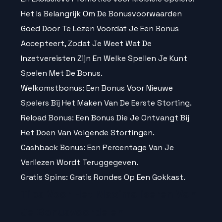
Het Is Belangrijk Om De Bonusvoorwaarden
Goed Door Te Lezen Voordat Je Een Bonus
Accepteert, Zodat Je Weet Wat De
Inzetvereisten Zijn En Welke Spellen Je Kunt
Spelen Met De Bonus.
Welkomstbonus:
Een Bonus Voor Nieuwe
Spelers Bij Het Maken Van De Eerste Storting.
Reload Bonus:
Een Bonus Die Je Ontvangt Bij
Het Doen Van Volgende Stortingen.
Cashback Bonus:
Een Percentage Van Je
Verliezen Wordt Teruggegeven.
Gratis Spins:
Gratis Rondes Op Een Gokkast.
Tips Voor Het Maximaliseren Van
Je Bonusvoordelen