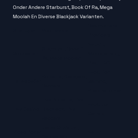
Onder Andere Starburst, Book Of Ra, Mega
Moolah En Diverse Blackjack Varianten.
Beschikbare
Speltype
Voorbeelden
Providers
NetEnt,
Starburst, Book Of
Gokkasten
Microgaming,
Ra, Mega Moolah
Play’n GO
Evolution
Roulette, Blackjack,
Tafelspellen
Gaming,
Baccarat
Pragmatic Play
Live Roulette, Live
Evolution
Live Casino
Blackjack, Live
Gaming
Baccarat
Jacks Or Better,
Video Poker
NetEnt
Deuces Wild