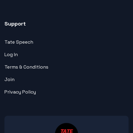
Support
Tate Speech
Log In
Terms & Conditions
Join
Privacy Policy