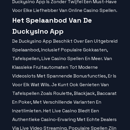
Duckysino App Is Zonder Twijfel Een Must-Have
Voor Elke Liefhebber Van Online Casino Spellen.
Het Spelaanbod Van De
Duckysino App
De Duckysino App Beschikt Over Een Uitgebreid
Spelaanbod, Inclusief Populaire Gokkasten,
Tafelspellen, Live Casino Spellen En Meer. Van
Klassieke Fruitautomaten Tot Moderne
Videoslots Met Spannende Bonusfuncties, Er Is
Voor Elk Wat Wils. Je Kunt Ook Genieten Van
Tafelspellen Zoals Roulette, Blackjack, Baccarat
En Poker, Met Verschillende Varianten En
Inzetlimieten. Het Live Casino Biedt Een
Authentieke Casino-Ervaring Met Echte Dealers
Via Live Video Streaming. Populaire Spellen Zijn