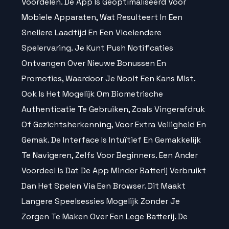
Voordelen. De App Is Geoptimaliseerd Voor
Mobiele Apparaten, Wat Resulteert In Een
Snellere Laadtijd En Een Vloeiendere
Spelervaring. Je Kunt Push Notificaties
Ontvangen Over Nieuwe Bonussen En
Promoties, Waardoor Je Nooit Een Kans Mist.
Ook Is Het Mogelijk Om Biometrische
Authenticatie Te Gebruiken, Zoals Vingerafdruk
Of Gezichtsherkenning, Voor Extra Veiligheid En
Gemak. De Interface Is Intuïtief En Gemakkelijk
Te Navigeren, Zelfs Voor Beginners. Een Ander
Voordeel Is Dat De App Minder Batterij Verbruikt
Dan Het Spelen Via Een Browser. Dit Maakt
Langere Speelsessies Mogelijk Zonder Je
Zorgen Te Maken Over Een Lege Batterij. De