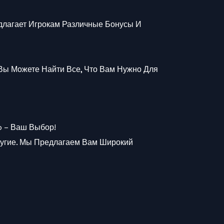
длагает Игрокам Различные Бонусы И
Вы Можете Найти Все, Что Вам Нужно Для
o – Ваш Выбор!
Другие. Мы Предлагаем Вам Широкий