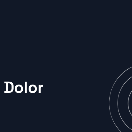
 Dolor
.