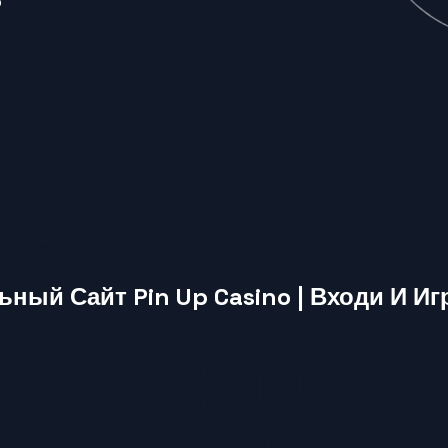
ный Сайт Pin Up Casino | Входи И Иг
ино – Официаль