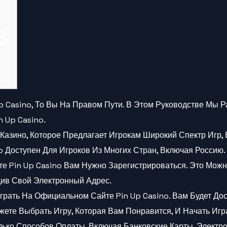
В
Casino, То Вы На Правом Пути. В Этом Руководстве Мы Р
 Up Casino.
Казино, Которое Предлагает Игрокам Широкий Спектр Игр,
o Доступен Для Игроков Из Многих Стран, Включая Россию.
е Pin Up Casino Вам Нужно Зарегистрироваться. Это Можн
ив Свой Электронный Адрес.
рать На Официальном Сайте Pin Up Casino. Вам Будет Дос
жете Выбрать Игру, Которая Вам Понравится, И Начать Игр
лько Способов Оплаты, Включая Банковские Карты, Электр