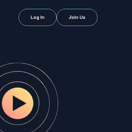
Log In
Join Us