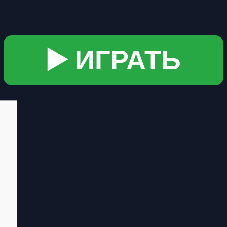
no | Входи И Игра
▶️ ИГРАТЬ