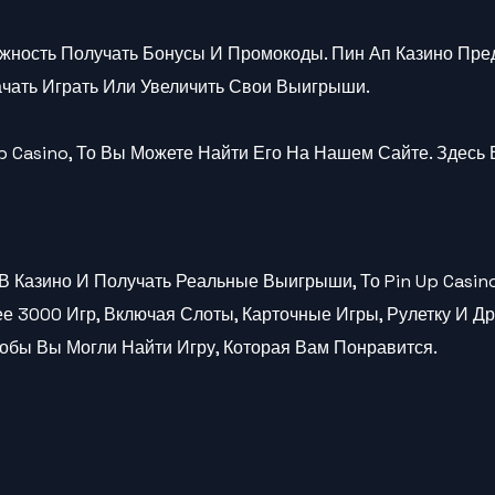
ность Получать Бонусы И Промокоды. Пин Ап Казино Пре
чать Играть Или Увеличить Свои Выигрыши.
 Casino, То Вы Можете Найти Его На Нашем Сайте. Здесь 
В Казино И Получать Реальные Выигрыши, То Pin Up Casin
ее 3000 Игр, Включая Слоты, Карточные Игры, Рулетку И 
обы Вы Могли Найти Игру, Которая Вам Понравится.