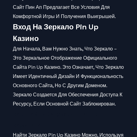
Сайт Пин Ап Предлагает Все Условия Для
Комфортной Игры И Получения Выигрышей.
Вход На Зеркало Pin Up
Казино
Для Начала, Вам Нужно Знать, Что Зеркало –
Это Зеркальное Отображение Официального
Сайта Pin Up Казино. Это Означает, Что Зеркало
Имеет Идентичный Дизайн И Функциональность
Основного Сайта, Но С Другим Доменом.
Зеркало Создается Для Обеспечения Доступа К
Ресурсу, Если Основной Сайт Заблокирован.
Как Найти Зеркало Pin Up
Казино?
Найти Зеркало Pin Up Казино Можно, Используя