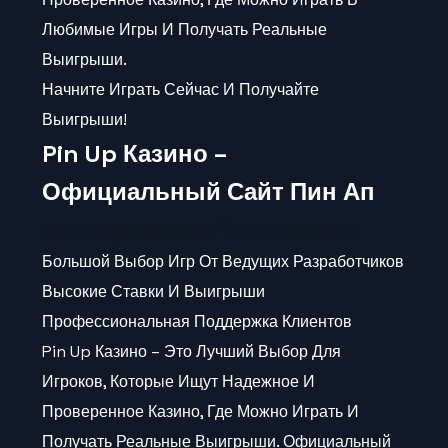
Любимые Игры И Получать Реальные
Выигрыши.
Начните Играть Сейчас И Получайте
Выигрыши!
Pin Up Казино –
Официальный Сайт Пин Ап
Преимущества Pin Up Казино
Большой Выбор Игр От Ведущих Разработчиков
Высокие Ставки И Выигрыши
Профессиональная Поддержка Клиентов
Pin Up Казино – Это Лучший Выбор Для
Игроков, Которые Ищут Надежное И
Проверенное Казино, Где Можно Играть И
Получать Реальные Выигрыши. Официальный