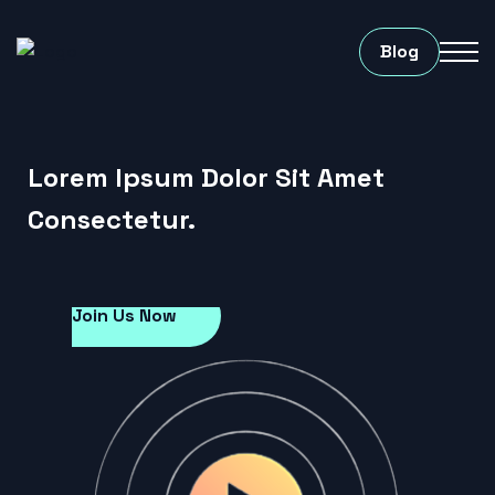
Blog
Lorem Ipsum Dolor Sit Amet
Consectetur.
Join Us Now