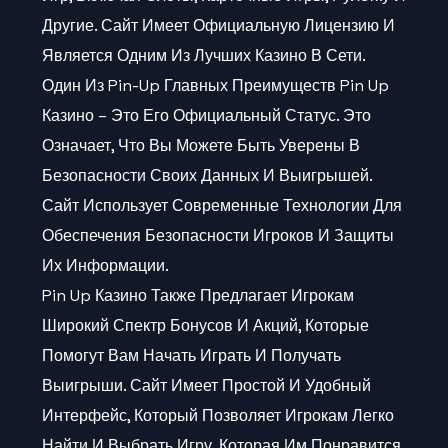
Другие. Сайт Имеет Официальную Лицензию И
Является Одним Из Лучших Казино В Сети.
Один Из
Pin-Up
Главных Преимуществ Pin Up
Казино – Это Его Официальный Статус. Это
Означает, Что Вы Можете Быть Уверены В
Безопасности Своих Данных И Выигрышей.
Сайт Использует Современные Технологии Для
Обеспечения Безопасности Игроков И Защиты
Их Информации.
Pin Up Казино Также Предлагает Игрокам
Широкий Спектр Бонусов И Акций, Которые
Помогут Вам Начать Играть И Получать
Выигрыши. Сайт Имеет Простой И Удобный
Интерфейс, Который Позволяет Игрокам Легко
Найти И Выбрать Игру, Которая Им Понравится.