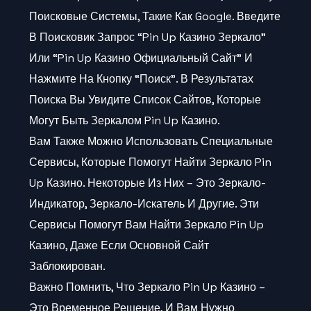
Поисковые Системы, Такие Как Google. Введите
В Поисковик Запрос “Pin Up Казино Зеркало”
Или “Pin Up Казино Официальный Сайт” И
Нажмите На Кнопку “Поиск”. В Результатах
Поиска Вы Увидите Список Сайтов, Которые
Могут Быть Зеркалом Pin Up Казино.
Вам Также Можно Использовать Специальные
Сервисы, Которые Помогут Найти Зеркало Pin
Up Казино. Некоторые Из Них – Это Зеркало-
Индикатор, Зеркало-Искатель И Другие. Эти
Сервисы Помогут Вам Найти Зеркало Pin Up
Казино, Даже Если Основной Сайт
Заблокирован.
Важно Помнить, Что Зеркало Pin Up Казино –
Это Временное Решение, И Вам Нужно