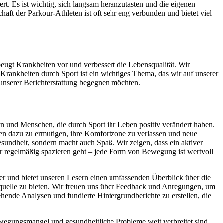
ert. Es ist wichtig, sich langsam heranzutasten und die eigenen
aft der Parkour-Athleten ist oft sehr eng verbunden und bietet viel
beugt Krankheiten vor und verbessert die Lebensqualität. Wir
Krankheiten durch Sport ist ein wichtiges Thema, das wir auf unserer
 unserer Berichterstattung begegnen möchten.
rn und Menschen, die durch Sport ihr Leben positiv verändert haben.
hen dazu zu ermutigen, ihre Komfortzone zu verlassen und neue
sundheit, sondern macht auch Spaß. Wir zeigen, dass ein aktiver
 nur regelmäßig spazieren geht – jede Form von Bewegung ist wertvoll
ider und bietet unseren Lesern einen umfassenden Überblick über die
nsquelle zu bieten. Wir freuen uns über Feedback und Anregungen, um
hende Analysen und fundierte Hintergrundberichte zu erstellen, die
Bewegungsmangel und gesundheitliche Probleme weit verbreitet sind,