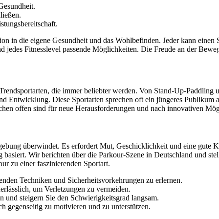
 Gesundheit.
ließen.
tungsbereitschaft.
tition in die eigene Gesundheit und das Wohlbefinden. Jeder kann einen 
r und jedes Fitnesslevel passende Möglichkeiten. Die Freude an der Bew
Trendsportarten, die immer beliebter werden. Von Stand-Up-Paddling un
und Entwicklung. Diese Sportarten sprechen oft ein jüngeres Publiku
chen offen sind für neue Herausforderungen und nach innovativen Mögli
gebung überwindet. Es erfordert Mut, Geschicklichkeit und eine gute Kör
ng basiert. Wir berichten über die Parkour-Szene in Deutschland und ste
 zu einer faszinierenden Sportart.
egenden Techniken und Sicherheitsvorkehrungen zu erlernen.
erlässlich, um Verletzungen zu vermeiden.
 und steigern Sie den Schwierigkeitsgrad langsam.
ch gegenseitig zu motivieren und zu unterstützen.