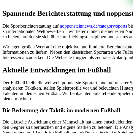
Spannende Berichterstattung und noppenste
Die Sportberichterstattung auf
noppensteinnews.de/category/sports
bie
zu internationalen Wettbewerben – wir liefern Ihnen die neuesten Nach
zu bieten, auf der sie sich über ihre Lieblingsdisziplinen und -teams 
Wir legen großen Wert auf eine objektive und fundierte Berichterstat
Informationen zu liefern. Neben den klassischen Sportarten wie Fußba
Interessen abzudecken. Die Webseite fungiert als zentraler Anlaufpunkt 
Aktuelle Entwicklungen im Fußball
Der Fußball bleibt die weltweit populärste Sportart, und auf unserer
analysieren Taktiken, stellen Spielerprofile vor und beleuchten Hint
Talenten im deutschen Fußball. Wir beobachten aufstrebende Spieler u
bieten möchten.
Die Bedeutung der Taktik im modernen Fußball
Die taktische Ausrichtung einer Mannschaft hat einen entscheidenden 
den Gegner zu überraschen und eigene Stärken zu betonen. Die Analyse
Neuerungen und Trends im Fußball und erklären, wie sie das Spiel v