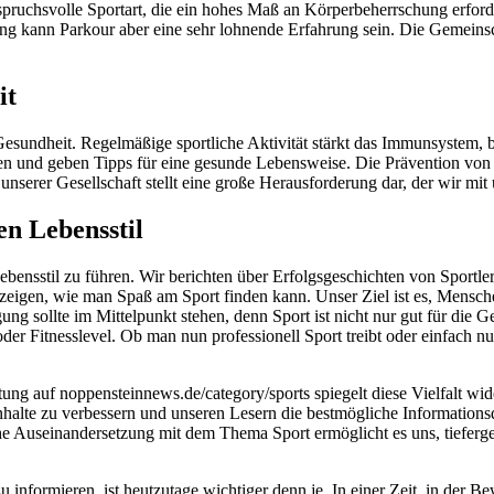
anspruchsvolle Sportart, die ein hohes Maß an Körperbeherrschung erford
ung kann Parkour aber eine sehr lohnende Erfahrung sein. Die Gemeinsch
it
Gesundheit. Regelmäßige sportliche Aktivität stärkt das Immunsystem, 
ten und geben Tipps für eine gesunde Lebensweise. Die Prävention von 
serer Gesellschaft stellt eine große Herausforderung dar, der wir mit
en Lebensstil
ebensstil zu führen. Wir berichten über Erfolgsgeschichten von Sportle
 zeigen, wie man Spaß am Sport finden kann. Unser Ziel ist es, Mensc
 sollte im Mittelpunkt stehen, denn Sport ist nicht nur gut für die Ge
 oder Fitnesslevel. Ob man nun professionell Sport treibt oder einfach
ttung auf noppensteinnews.de/category/sports spiegelt diese Vielfalt w
 Inhalte zu verbessern und unseren Lesern die bestmögliche Informatio
che Auseinandersetzung mit dem Thema Sport ermöglicht es uns, tieferge
u informieren, ist heutzutage wichtiger denn je. In einer Zeit, in der 