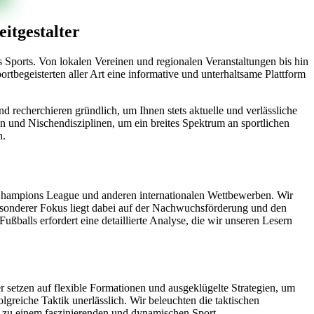
itgestalter
es Sports. Von lokalen Vereinen und regionalen Veranstaltungen bis hin
rtbegeisterten aller Art eine informative und unterhaltsame Plattform
 recherchieren gründlich, um Ihnen stets aktuelle und verlässliche
en und Nischendisziplinen, um ein breites Spektrum an sportlichen
n.
er Champions League und anderen internationalen Wettbewerben. Wir
 besonderer Fokus liegt dabei auf der Nachwuchsförderung und den
balls erfordert eine detaillierte Analyse, die wir unseren Lesern
r setzen auf flexible Formationen und ausgeklügelte Strategien, um
greiche Taktik unerlässlich. Wir beleuchten die taktischen
l zu einem faszinierenden und dynamischen Sport.