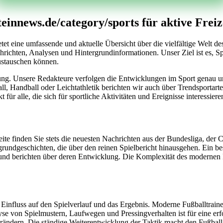
innews.de/category/sports für aktive Freize
tet eine umfassende und aktuelle Übersicht über die vielfältige Welt d
richten, Analysen und Hintergrundinformationen. Unser Ziel ist es, Spo
austauschen können.
tung. Unsere Redakteure verfolgen die Entwicklungen im Sport genau und
ll, Handball oder Leichtathletik berichten wir auch über Trendsportart
für alle, die sich für sportliche Aktivitäten und Ereignisse interessiere
 Seite finden Sie stets die neuesten Nachrichten aus der Bundesliga, d
ergrundgeschichten, die über den reinen Spielbericht hinausgehen. Ein
nd berichten über deren Entwicklung. Die Komplexität des modernen Fuß
Einfluss auf den Spielverlauf und das Ergebnis. Moderne Fußballtraine
 von Spielmustern, Laufwegen und Pressingverhalten ist für eine erfol
erändern. Die ständige Weiterentwicklung der Taktik macht den Fußbal