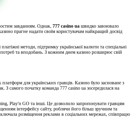
простим завданням. Однак,
777 casino ua
швидко завоювало
 казино прагне надати своїм користувачам найкращий досвід
 платіжні методи, підтримку української валюти та спеціальні
их потреб та вподобань. З кожним днем казино розширює свій
их платформ для українських гравців. Казино було засноване з
к. З самого початку команда 777 casino ua зосередилася на
ing, Play'n GO та інші. Це дозволило запропонувати гравцям
ащенням інтерфейсу сайту, роблячи його більш зручним та
о включала розміщення реклами в соціальних мережах, співпрацю