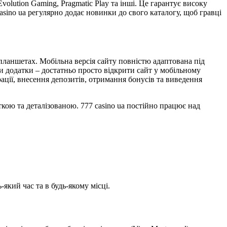
olution Gaming, Pragmatic Play та інші. Це гарантує високу
asino ua регулярно додає новинки до свого каталогу, щоб гравці
а планшетах. Мобільна версія сайту повністю адаптована під
 додатки – достатньо просто відкрити сайт у мобільному
трації, внесення депозитів, отримання бонусів та виведення
іткою та деталізованою. 777 casino ua постійно працює над
-який час та в будь-якому місці.