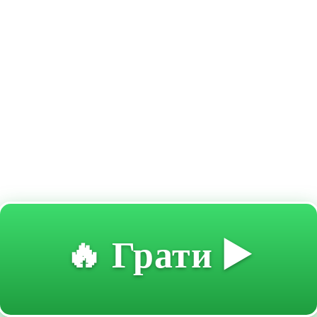
🔥 Грати ▶️