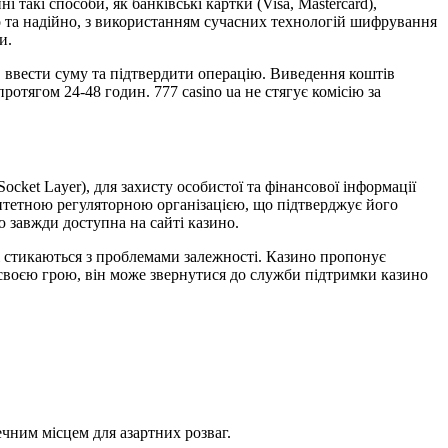
такі способи, як банківські картки (Visa, Mastercard),
ечно та надійно, з використанням сучасних технологій шифрування
и.
 ввести суму та підтвердити операцію. Виведення коштів
ротягом 24-48 годин. 777 casino ua не стягує комісію за
ocket Layer), для захисту особистої та фінансової інформації
торитетною регуляторною організацією, що підтверджує його
ію завжди доступна на сайті казино.
які стикаються з проблемами залежності. Казино пропонує
д своєю грою, він може звернутися до служби підтримки казино
ечним місцем для азартних розваг.