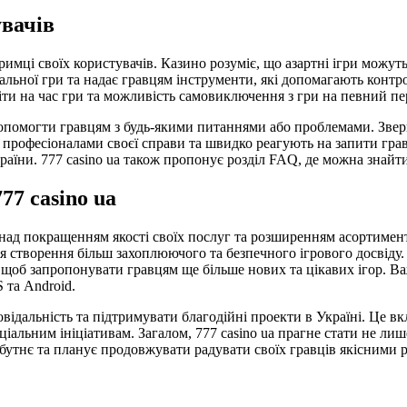
увачів
дтримці своїх користувачів. Казино розуміє, що азартні ігри мож
альної гри та надає гравцям інструменти, які допомагають контр
міти на час гри та можливість самовиключення з гри на певний пер
допомогти гравцям з будь-якими питаннями або проблемами. Звер
професіоналами своєї справи та швидко реагують на запити гра
раїни. 777 casino ua також пропонує розділ FAQ, де можна знайт
77 casino ua
є над покращенням якості своїх послуг та розширенням асортиме
для створення більш захоплюючого та безпечного ігрового досвіду
 щоб запропонувати гравцям ще більше нових та цікавих ігор. 
 та Android.
відальність та підтримувати благодійні проекти в Україні. Це вкл
іальним ініціативам. Загалом, 777 casino ua прагне стати не лиш
бутнє та планує продовжувати радувати своїх гравців якісними 