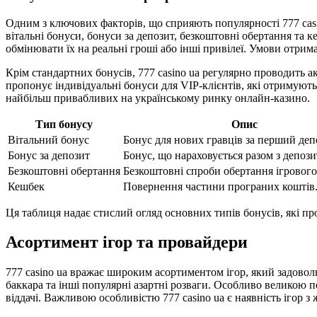
Одним з ключових факторів, що сприяють популярності 777 cas
вітальні бонуси, бонуси за депозит, безкоштовні обертання та 
обмінювати їх на реальні гроші або інші привілеї. Умови отрим
Крім стандартних бонусів, 777 casino ua регулярно проводить 
пропонує індивідуальні бонуси для VIP-клієнтів, які отримують 
найбільш привабливих на українському ринку онлайн-казино.
Тип бонусу
Опис
Вітальний бонус
Бонус для нових гравців за перший деп
Бонус за депозит
Бонус, що нараховується разом з депози
Безкоштовні обертання
Безкоштовні спроби обертання ігрового
Кешбек
Повернення частини програних коштів
Ця таблиця надає стислий огляд основних типів бонусів, які 
Асортимент ігор та провайдери
777 casino ua вражає широким асортиментом ігор, який задовольн
баккара та інші популярні азартні розваги. Особливо великою
віддачі. Важливою особливістю 777 casino ua є наявність ігор 