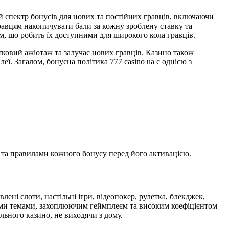
 спектр бонусів для нових та постійних гравців, включаючи
гравцям накопичувати бали за кожну зроблену ставку та
им, що робить їх доступними для широкого кола гравців.
тковий ажіотаж та залучає нових гравців. Казино також
ї. Загалом, бонусна політика 777 casino ua є однією з
 та правилами кожного бонусу перед його активацією.
ені слоти, настільні ігри, відеопокер, рулетка, блекджек,
ними темами, захоплюючим геймплеєм та високим коефіцієнтом
льного казино, не виходячи з дому.