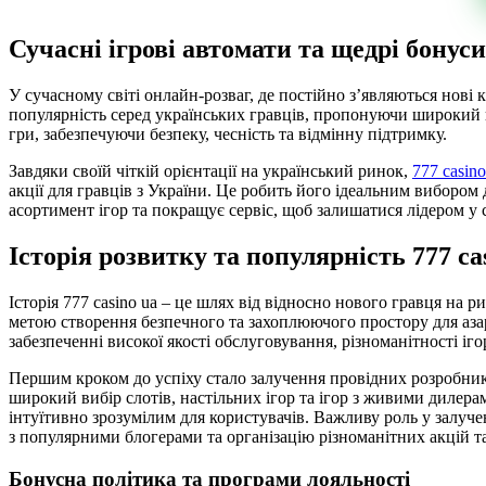
Сучасні ігрові автомати та щедрі бонуси
У сучасному світі онлайн-розваг, де постійно з’являються нов
популярність серед українських гравців, пропонуючи широкий в
гри, забезпечуючи безпеку, чесність та відмінну підтримку.
Завдяки своїй чіткій орієнтації на український ринок,
777 casino
акції для гравців з України. Це робить його ідеальним вибором
асортимент ігор та покращує сервіс, щоб залишатися лідером у с
Історія розвитку та популярність 777 ca
Історія 777 casino ua – це шлях від відносно нового гравця на 
метою створення безпечного та захоплюючого простору для азарт
забезпеченні високої якості обслуговування, різноманітності ігор
Першим кроком до успіху стало залучення провідних розробникі
широкий вибір слотів, настільних ігор та ігор з живими дилер
інтуїтивно зрозумілим для користувачів. Важливу роль у залуч
з популярними блогерами та організацію різноманітних акцій та
Бонусна політика та програми лояльності