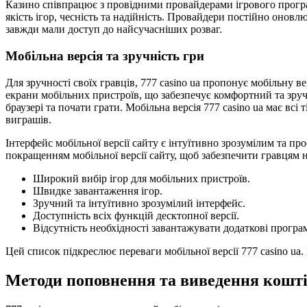
Казино співпрацює з провідними провайдерами ігрового програмн
якість ігор, чесність та надійність. Провайдери постійно оновл
завжди мали доступ до найсучасніших розваг.
Мобільна версія та зручність гри
Для зручності своїх гравців, 777 casino ua пропонує мобільну в
екрани мобільних пристроїв, що забезпечує комфортний та зру
браузері та почати грати. Мобільна версія 777 casino ua має вс
виграшів.
Інтерфейс мобільної версії сайту є інтуїтивно зрозумілим та пр
покращенням мобільної версії сайту, щоб забезпечити гравцям 
Широкий вибір ігор для мобільних пристроїв.
Швидке завантаження ігор.
Зручний та інтуїтивно зрозумілий інтерфейс.
Доступність всіх функцій десктопної версії.
Відсутність необхідності завантажувати додаткові програ
Цей список підкреслює переваги мобільної версії 777 casino ua. 
Методи поповнення та виведення кошт