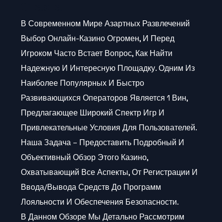
Старта
В Современном Мире Азартных Развлечений
Выбор Онлайн-Казино Огромен, И Перед
Игроком Часто Встает Вопрос, Как Найти
Надежную И Интересную Площадку. Одним Из
Наиболее Популярных И Быстро
Развивающихся Операторов Является
1 Вин
,
Предлагающее Широкий Спектр Игр И
Привлекательные Условия Для Пользователей.
Наша Задача – Предоставить Подробный И
Объективный Обзор Этого Казино,
Охватывающий Все Аспекты, От Регистрации И
Ввода/вывода Средств До Программ
Лояльности И Обеспечения Безопасности.
В Данном Обзоре Мы Детально Рассмотрим