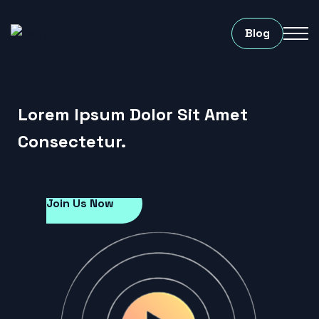
Blog
Lorem Ipsum Dolor Sit Amet
Consectetur.
Join Us Now