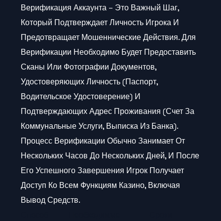
Верификация Аккаунта – Это Важный Шаг,
Который Подтверждает Личность Игрока И
Предотвращает Мошеннические Действия. Для
Верификации Необходимо Будет Предоставить
Сканы Или Фотографии Документов,
Удостоверяющих Личность (паспорт,
Водительское Удостоверение) И
Подтверждающих Адрес Проживания (счет За
Коммунальные Услуги, Выписка Из Банка).
Процесс Верификации Обычно Занимает От
Нескольких Часов До Нескольких Дней, И После
Его Успешного Завершения Игрок Получает
Доступ Ко Всем Функциям Казино, Включая
Вывод Средств.
Способ
Необходимые
Сроки