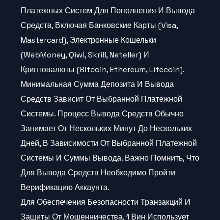
Платежных Систем Для Пополнения И Вывода
Средств, Включая Банковские Карты (Visa,
Mastercard), Электронные Кошельки
(WebMoney, Qiwi, Skrill, Neteller) И
Криптовалюты (Bitcoin, Ethereum, Litecoin).
Минимальная Сумма Депозита И Вывода
Средств Зависит От Выбранной Платежной
Системы. Процесс Вывода Средств Обычно
Занимает От Нескольких Минут До Нескольких
Дней, В Зависимости От Выбранной Платежной
Системы И Суммы Вывода. Важно Помнить, Что
Для Вывода Средств Необходимо Пройти
Верификацию Аккаунта.
Для Обеспечения Безопасности Транзакций И
Защиты От Мошенничества, 1 Вин Использует