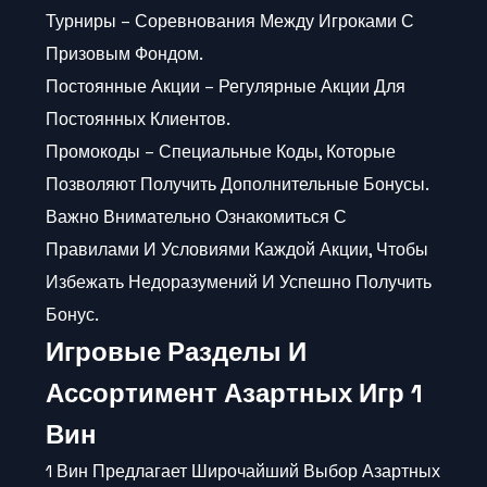
Турниры – Соревнования Между Игроками С
Призовым Фондом.
Постоянные Акции – Регулярные Акции Для
Постоянных Клиентов.
Промокоды – Специальные Коды, Которые
Позволяют Получить Дополнительные Бонусы.
Важно Внимательно Ознакомиться С
Правилами И Условиями Каждой Акции, Чтобы
Избежать Недоразумений И Успешно Получить
Бонус.
Игровые Разделы И
Ассортимент Азартных Игр 1
Вин
1 Вин Предлагает Широчайший Выбор Азартных