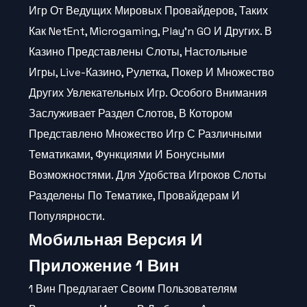
Игр От Ведущих Мировых Провайдеров, Таких
Как NetEnt, Microgaming, Play’n GO И Других. В
Казино Представлены Слоты, Настольные
Игры, Live-Казино, Рулетка, Покер И Множество
Других Увлекательных Игр. Особого Внимания
Заслуживает Раздел Слотов, В Котором
Представлено Множество Игр С Различными
Тематиками, Функциями И Бонусными
Возможностями. Для Удобства Игроков Слоты
Разделены По Тематике, Провайдерам И
Популярности.
Мобильная Версия И
Приложение 1 Вин
1 Вин Предлагает Своим Пользователям