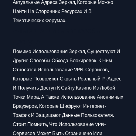
Актуальные Адреса Зеркал, Которые Можно
Найти На Сторонних Ресурсах И В
Тематических Форумах.
Альтернативные Способы
Доступа
Помимо Использования Зеркал, Существуют И
Другие Способы Обхода Блокировок. К Ним
Относятся Использование VPN-Сервисов,
Которые Позволяют Скрыть Реальный IP-Адрес
И Получить Доступ К Сайту Казино Из Любой
Точки Мира, А Также Использование Анонимных
Браузеров, Которые Шифруют Интернет-
Трафик И Защищают Данные Пользователя.
Стоит Помнить, Что Использование VPN-
Сервисов Может Быть Ограничено Или