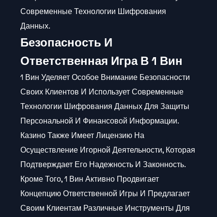
Современные Технологии Шифрования
Данных.
Безопасность И
Ответственная Игра В 1 Вин
1 Вин Уделяет Особое Внимание Безопасности
Своих Клиентов И Использует Современные
Технологии Шифрования Данных Для Защиты
Персональной И Финансовой Информации.
Казино Также Имеет Лицензию На
Осуществление Игорной Деятельности, Которая
Подтверждает Его Надежность И Законность.
Кроме Того, 1 Вин Активно Продвигает
Концепцию Ответственной Игры И Предлагает
Своим Клиентам Различные Инструменты Для