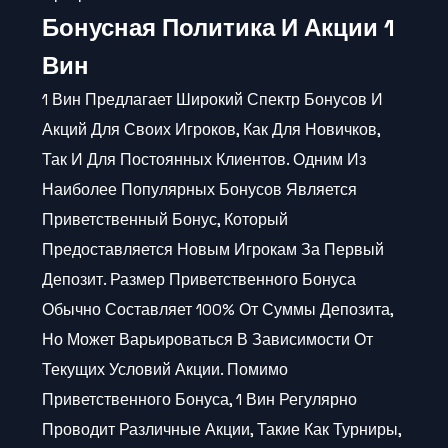
Бонусная Политика И Акции 1
Вин
1 Вин Предлагает Широкий Спектр Бонусов И
Акций Для Своих Игроков, Как Для Новичков,
Так И Для Постоянных Клиентов. Одним Из
Наиболее Популярных Бонусов Является
Приветственный Бонус, Который
Предоставляется Новым Игрокам За Первый
Депозит. Размер Приветственного Бонуса
Обычно Составляет 100% От Суммы Депозита,
Но Может Варьироваться В Зависимости От
Текущих Условий Акции. Помимо
Приветственного Бонуса, 1 Вин Регулярно
Проводит Различные Акции, Такие Как Турниры,