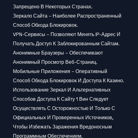
Запрещено В Некоторых Странах.
Зеркало Сайта – Наиболее Распространенный
Способ Обхода Блокировок.
VPN-Сервисы – Позволяют Менять IP-Адрес И
Получать Доступ К Заблокированным Сайтам.
Анонимные Браузеры – Обеспечивают
Анонимный Просмотр Веб-Страниц.
Мобильные Приложения – Оперативный
Способ Обхода Блокировок И Доступа К Казино.
Использование Зеркал И Альтернативных
Способов Доступа К Сайту 1 Вин Следует
Осуществлять С Осторожностью И Только С
Официальных И Проверенных Источников,
Чтобы Избежать Заражения Вредоносным
Программным Обеспечением.