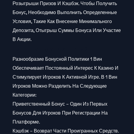
Розыгрыши Призов И Кэшбэк. Чтобы Получить
Бонус, Необходимо Выполнить Определенные
Условия, Такие Как Внесение Минимального
Депозита, Отыгрыш Суммы Бонуса Или Участие
В Акции.
Типы Бонусов И Акций
Разнообразие Бонусной Политики 1 Вин
Обеспечивает Постоянный Интерес К Казино И
Стимулирует Игроков К Активной Игре. В 1 Вин
Игроков Можно Разделить На Следующие
Категории:
Приветственный Бонус – Один Из Первых
Бонусов Для Игроков При Регистрации На
Платформе.
Кэшбэк – Возврат Части Проигранных Средств.